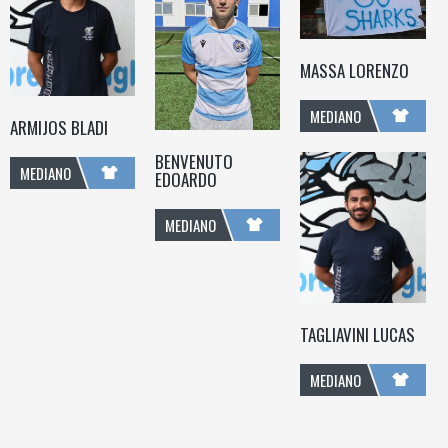
MASSA LORENZO
MEDIANO
ARMIJOS BLADI
DI
BENVENUTO
MEDIANO
EDOARDO
MISCHIA
DI
MEDIANO
MISCHIA
DI
MISCHIA
TAGLIAVINI LUCAS
MEDIANO
DI
MISCHIA