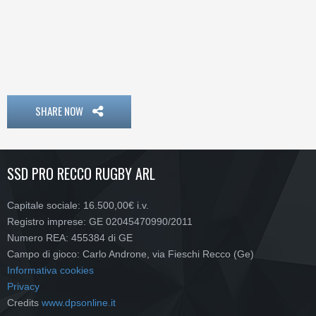
LINEA
SHARE NOW
SSD PRO RECCO RUGBY ARL
Capitale sociale: 16.500,00€ i.v.
Registro imprese: GE 02045470990/2011
Numero REA: 455384 di GE
Campo di gioco: Carlo Androne, via Fieschi Recco (Ge)
Informativa cookies
Privacy
Credits
www.dpsonline.it