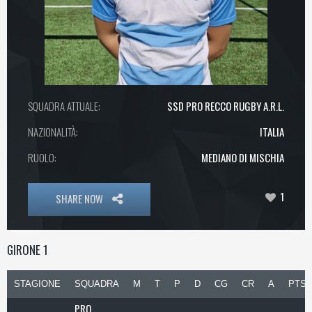
SQUADRA ATTUALE:
SSD PRO RECCO RUGBY A.R.L.
NAZIONALITÀ:
ITALIA
RUOLO:
MEDIANO DI MISCHIA
1
SHARE NOW
GIRONE 1
STAGIONE
SQUADRA
M
T
P
D
CG
CR
A
PTS
PRO