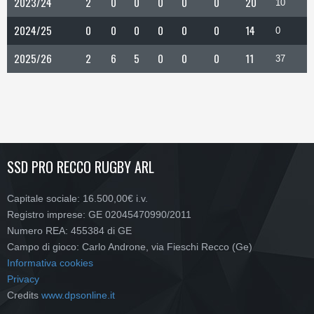
2023/24
2
0
0
0
0
0
20
10
2024/25
0
0
0
0
0
0
14
0
2025/26
2
6
5
0
0
0
11
37
SSD PRO RECCO RUGBY ARL
Capitale sociale: 16.500,00€ i.v.
Registro imprese: GE 02045470990/2011
Numero REA: 455384 di GE
Campo di gioco: Carlo Androne, via Fieschi Recco (Ge)
Informativa cookies
Privacy
Credits
www.dpsonline.it