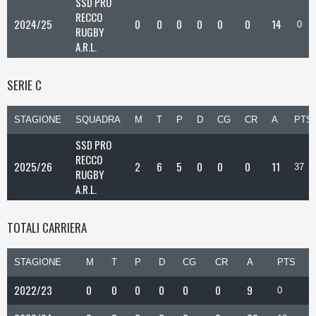
SSD PRO
RECCO
2024/25
0
0
0
0
0
0
14
0
RUGBY
A.R.L.
SERIE C
STAGIONE
SQUADRA
M
T
P
D
CG
CR
A
PTS
SSD PRO
RECCO
2025/26
2
6
5
0
0
0
11
37
RUGBY
A.R.L.
TOTALI CARRIERA
STAGIONE
M
T
P
D
CG
CR
A
PTS
2022/23
0
0
0
0
0
0
9
0