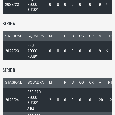
2022/23
RECCO
0
0
0
0
0
0
9
0
RUGBY
SERIE A
STAGIONE
SQUADRA
M
T
P
D
CG
CR
A
PTS
PRO
2022/23
RECCO
0
0
0
0
0
0
9
0
RUGBY
SERIE B
STAGIONE
SQUADRA
M
T
P
D
CG
CR
A
PTS
SSD PRO
RECCO
2023/24
2
0
0
0
0
0
20
10
RUGBY
A.R.L.