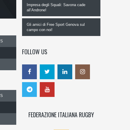
Impresa degli Squali: Savona cade
all’Androne!
Gli amici di Free Sport Genova sul
campo con noi!
TS
FOLLOW US
TS
FEDERAZIONE ITALIANA RUGBY