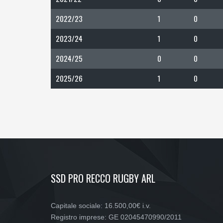
2022/23
1
0
2023/24
1
0
2024/25
0
0
2025/26
1
0
SSD PRO RECCO RUGBY ARL
Capitale sociale: 16.500,00€ i.v.
Registro imprese: GE 02045470990/2011