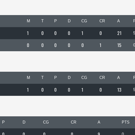
M
T
P
D
CG
CR
A
1
0
0
0
1
0
21
0
0
0
0
0
1
15
M
T
P
D
CG
CR
A
1
0
0
0
1
0
13
P
D
CG
CR
A
PTS
0
0
0
0
9
0