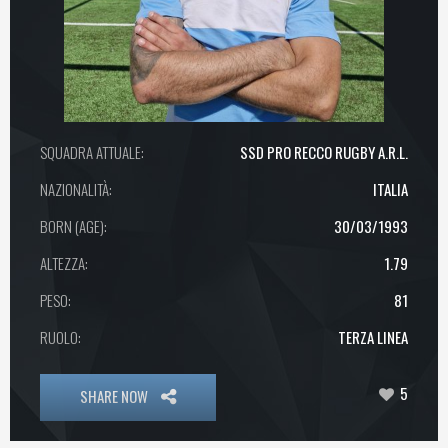
SQUADRA ATTUALE:
SSD PRO RECCO RUGBY A.R.L.
NAZIONALITÀ:
ITALIA
BORN (AGE):
30/03/1993
ALTEZZA:
1.79
PESO:
81
RUOLO:
TERZA LINEA
5
SHARE NOW