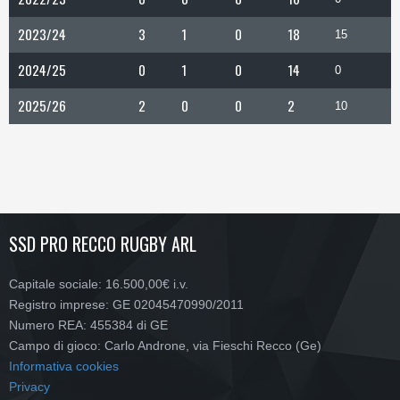
2023/24
3
1
0
18
15
2024/25
0
1
0
14
0
2025/26
2
0
0
2
10
SSD PRO RECCO RUGBY ARL
Capitale sociale: 16.500,00€ i.v.
Registro imprese: GE 02045470990/2011
Numero REA: 455384 di GE
Campo di gioco: Carlo Androne, via Fieschi Recco (Ge)
Informativa cookies
Privacy