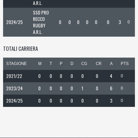
A.R.L.
SSD PRO
RECCO
2024/25
0
0
0
0
0
0
3
0
RUGBY
A.R.L.
TOTALI CARRIERA
STAGIONE
M
T
P
D
CG
CR
A
PTS
2021/22
0
0
0
0
0
0
4
0
2023/24
0
0
0
0
1
0
6
0
2024/25
0
0
0
0
0
0
3
0