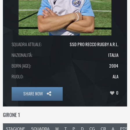
SQUADRA ATTUALE:
SSD PRO RECCO RUGBY A.R.L.
NAZIONALITÀ:
ITALIA
BORN (AGE):
2004
RUOLO:
ALA
0
SHARE NOW
GIRONE 1
STAGIONE
SQUADRA
M
T
P
D
CG
CR
A
PTS