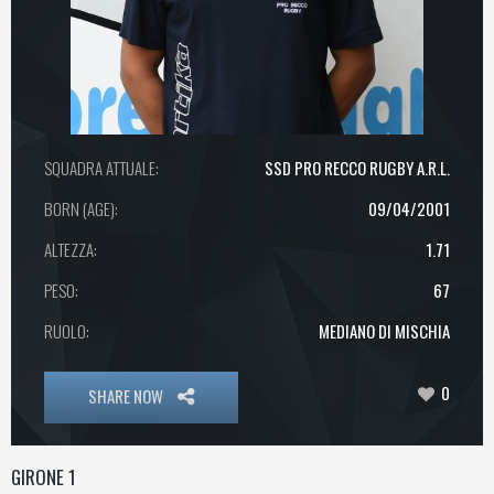
SQUADRA ATTUALE:
SSD PRO RECCO RUGBY A.R.L.
BORN (AGE):
09/04/2001
ALTEZZA:
1.71
PESO:
67
RUOLO:
MEDIANO DI MISCHIA
0
SHARE NOW
GIRONE 1