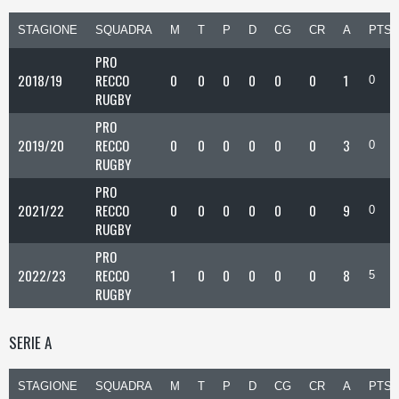
STAGIONE
SQUADRA
M
T
P
D
CG
CR
A
PTS
PRO
2018/19
RECCO
0
0
0
0
0
0
1
0
RUGBY
PRO
2019/20
RECCO
0
0
0
0
0
0
3
0
RUGBY
PRO
2021/22
RECCO
0
0
0
0
0
0
9
0
RUGBY
PRO
2022/23
RECCO
1
0
0
0
0
0
8
5
RUGBY
SERIE A
STAGIONE
SQUADRA
M
T
P
D
CG
CR
A
PTS