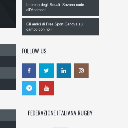
Impresa degli Squali: Savona cade
all’Androne!
Gli amici di Free Sport Genova sul
campo con noi!
FOLLOW US
FEDERAZIONE ITALIANA RUGBY