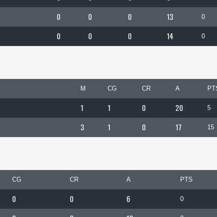
0
0
0
13
0
0
0
0
14
0
M
CG
CR
A
PT
1
1
0
20
5
3
1
0
17
15
CG
CR
A
PTS
0
0
6
0