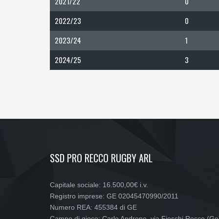
2021/22
0
2022/23
0
2023/24
1
2024/25
3
SSD PRO RECCO RUGBY ARL
Capitale sociale: 16.500,00€ i.v.
Registro imprese: GE 02045470990/2011
Numero REA: 455384 di GE
Campo di gioco: Carlo Androne, via Fieschi Recco (Ge