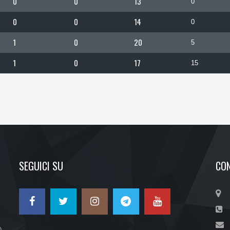
0
0
13
0
0
0
14
0
1
0
20
5
1
0
17
15
SEGUICI SU
CON
)