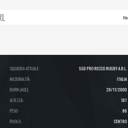
Ho
SQUADRA ATTUALE:
SSD PRO RECCO RUGBY A.R.L.
NAZIONALITÀ:
ITALIA
BORN (AGE):
26/11/2000
ALTEZZA:
187
PESO:
86
RUOLO:
CENTRO