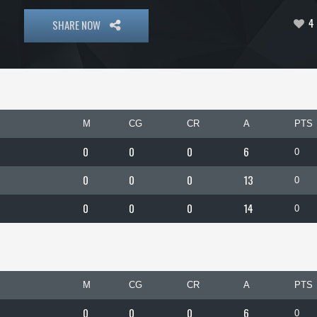
4
SHARE NOW
M
CG
CR
A
PTS
0
0
0
6
0
0
0
0
13
0
0
0
0
14
0
M
CG
CR
A
PTS
0
0
0
6
0