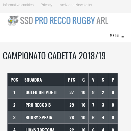
Informativa cookies
Privacy
Iscrizione Newsletter
Menu
≡
CAMPIONATO CADETTA 2018/19
POS
SQUADRA
PTS
G
V
S
P
1
GOLFO DEI POETI
37
10
8
2
0
2
PRO RECCO B
29
10
7
3
0
3
RUGBY SPEZIA
28
10
6
4
0
4
LIONS TORTONA
22
10
6
4
0