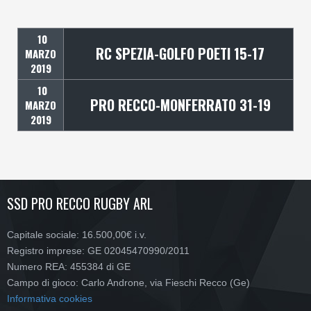
10
RC SPEZIA-GOLFO POETI 15-17
MARZO
2019
10
PRO RECCO-MONFERRATO 31-19
MARZO
2019
SSD PRO RECCO RUGBY ARL
Capitale sociale: 16.500,00€ i.v.
Registro imprese: GE 02045470990/2011
Numero REA: 455384 di GE
Campo di gioco: Carlo Androne, via Fieschi Recco (Ge)
Informativa cookies