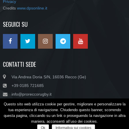
Privacy
Credits
www.dpsonline.it
SEGUICI SU
CONTATTI SEDE
Via Andrea Doria S/N, 16036 Recco (Ge)
+39 0185 721685
info@proreccorugby.it
Questo sito web utilizza cookie per gestire, migliorare e personalizzare la
tua esperienza di navigazione. Chiudendo questo banner, scorrendo
Copyright © SSD PRO RECCO RUGBY ARL - P.IVA/C.F. 02045470990
questa pagina, cliccando su un link o proseguendo la navigazione in altra
maniera, acconsenti all’uso dei cookies.
HOME
NEWS
CONTATTI
SPONSOR
NEWSLETTER
Ok
Informativa sui cookies