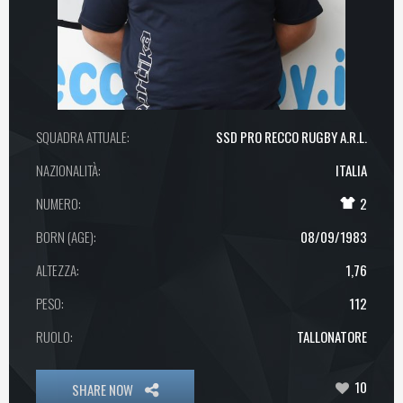
SQUADRA ATTUALE:
SSD PRO RECCO RUGBY A.R.L.
NAZIONALITÀ:
ITALIA
NUMERO:
2
BORN (AGE):
08/09/1983
ALTEZZA:
1,76
PESO:
112
RUOLO:
TALLONATORE
10
SHARE NOW