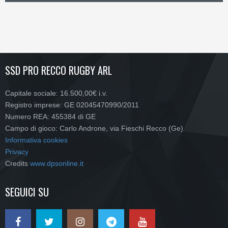
SSD PRO RECCO RUGBY ARL
Capitale sociale: 16.500,00€ i.v.
Registro imprese: GE 02045470990/2011
Numero REA: 455384 di GE
Campo di gioco: Carlo Androne, via Fieschi Recco (Ge)
Informativa cookies
Privacy
Credits
www.dpsonline.it
SEGUICI SU