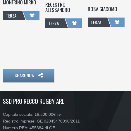
MONFRINO MIRKO
REGESTRO
ROSA GIACOMO
ALESSANDRO
TERZA
TERZA
TERZA
LINEA
LINEA
LINEA
SHARE NOW
SSD PRO RECCO RUGBY ARL
Capitale sociale: 16.500,00€ i.v.
Registro imprese: GE 02045470990/2011
Numero REA: 455384 di GE