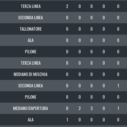
TERZA LINEA
2
0
0
0
0
SECONDA LINEA
0
0
0
0
0
TALLONATORE
0
0
0
0
0
ALA
0
0
0
0
0
PILONE
0
0
0
0
0
TERZA LINEA
0
0
0
0
0
MEDIANO DI MISCHIA
0
0
0
0
0
SECONDA LINEA
0
0
0
0
1
PILONE
0
0
0
0
0
MEDIANO D'APERTURA
0
2
3
0
1
ALA
1
0
0
0
0