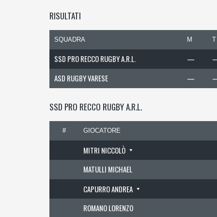
RISULTATI
SQUADRA
M
T
SSD PRO RECCO RUGBY A.R.L.
—
ASD RUGBY VARESE
—
SSD PRO RECCO RUGBY A.R.L.
#
GIOCATORE
MITRI NICCOLÒ
MATULLI MICHAEL
CAPURRO ANDREA
ROMANO LORENZO