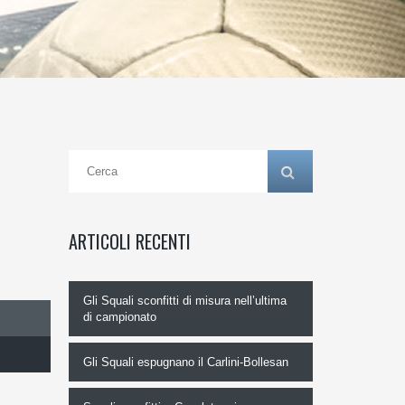
ARTICOLI RECENTI
Gli Squali sconfitti di misura nell’ultima
di campionato
Gli Squali espugnano il Carlini-Bollesan