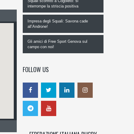
Squali sconfitti a Cogoleto: si
interrompe la striscia positiva
Impresa degli Squali: Savona cade
all’Androne!
Gli amici di Free Sport Genova sul
campo con noi!
FOLLOW US