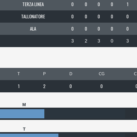
TERZA LINEA
0
0
0
0
1
TALLONATORE
0
0
0
0
0
ALA
0
0
0
0
0
3
2
3
0
3
T
P
D
CG
C
1
2
0
0
M
T