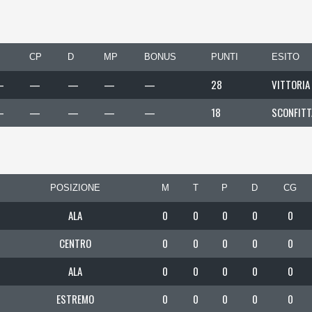
CP
D
MP
BONUS
PUNTI
ESITO
—
—
—
—
—
28
VITTORIA
—
—
—
—
—
18
SCONFITT
POSIZIONE
M
T
P
D
CG
ALA
0
0
0
0
0
CENTRO
0
0
0
0
0
ALA
0
0
0
0
0
ESTREMO
0
0
0
0
0