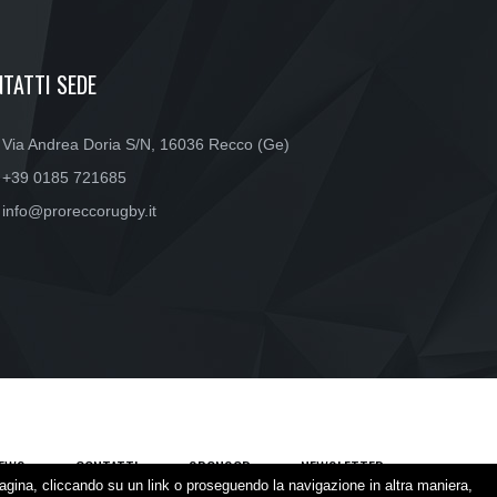
TATTI SEDE
Via Andrea Doria S/N, 16036 Recco (Ge)
+39 0185 721685
info@proreccorugby.it
EWS
CONTATTI
SPONSOR
NEWSLETTER
agina, cliccando su un link o proseguendo la navigazione in altra maniera,