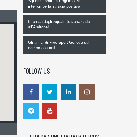
Squali sconfitti a Cogoleto: si
interrompe la striscia positiva
Impresa degli Squali: Savona cade
all’Androne!
Gli amici di Free Sport Genova sul
campo con noi!
FOLLOW US