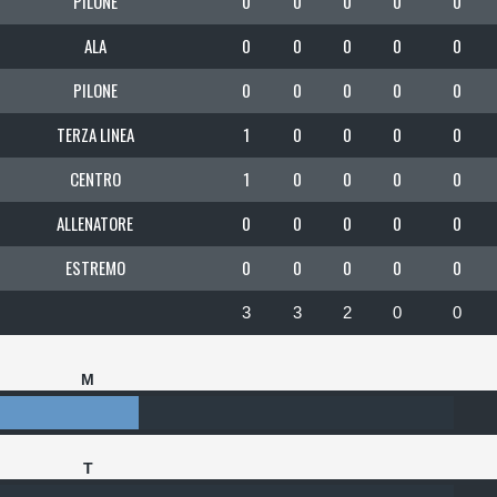
PILONE
0
0
0
0
0
ALA
0
0
0
0
0
PILONE
0
0
0
0
0
TERZA LINEA
1
0
0
0
0
CENTRO
1
0
0
0
0
ALLENATORE
0
0
0
0
0
ESTREMO
0
0
0
0
0
3
3
2
0
0
M
T