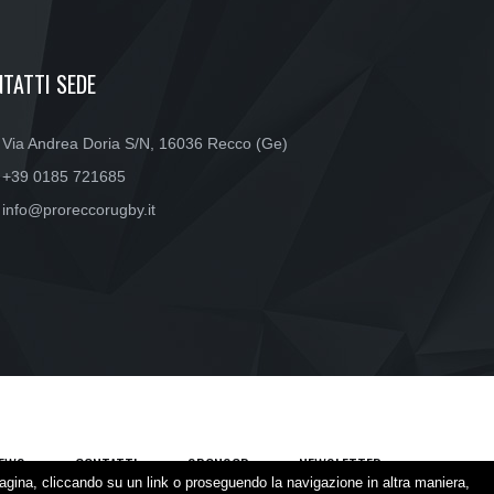
TATTI SEDE
Via Andrea Doria S/N, 16036 Recco (Ge)
+39 0185 721685
info@proreccorugby.it
EWS
CONTATTI
SPONSOR
NEWSLETTER
agina, cliccando su un link o proseguendo la navigazione in altra maniera,