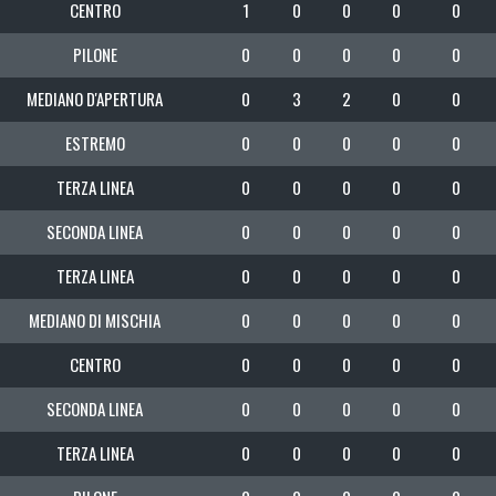
CENTRO
1
0
0
0
0
PILONE
0
0
0
0
0
MEDIANO D'APERTURA
0
3
2
0
0
ESTREMO
0
0
0
0
0
TERZA LINEA
0
0
0
0
0
SECONDA LINEA
0
0
0
0
0
TERZA LINEA
0
0
0
0
0
MEDIANO DI MISCHIA
0
0
0
0
0
CENTRO
0
0
0
0
0
SECONDA LINEA
0
0
0
0
0
TERZA LINEA
0
0
0
0
0