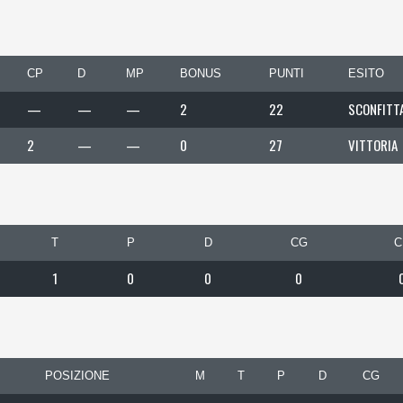
CP
D
MP
BONUS
PUNTI
ESITO
—
—
—
2
22
SCONFITT
2
—
—
0
27
VITTORIA
T
P
D
CG
C
1
0
0
0
POSIZIONE
M
T
P
D
CG