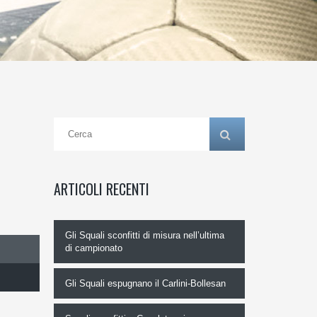
ARTICOLI RECENTI
Gli Squali sconfitti di misura nell’ultima
di campionato
Gli Squali espugnano il Carlini-Bollesan