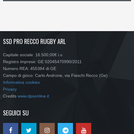
SSD PRO RECCO RUGBY ARL
Capitale sociale: 16.500,00€ i.v.
Registro imprese: GE 02045470990/2011
Numero REA: 455384 di GE
Campo di gioco: Carlo Androne, via Fieschi Recco (Ge)
Informativa cookies
Privacy
Credits
www.dpsonline.it
SEGUICI SU