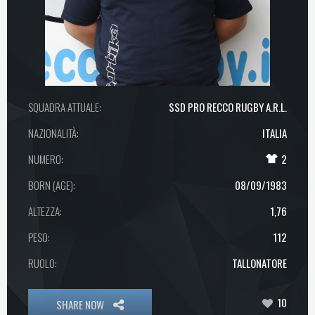
SQUADRA ATTUALE:
SSD PRO RECCO RUGBY A.R.L.
NAZIONALITÀ:
ITALIA
NUMERO:
2
BORN (AGE):
08/09/1983
ALTEZZA:
1,76
PESO:
112
RUOLO:
TALLONATORE
10
SHARE NOW