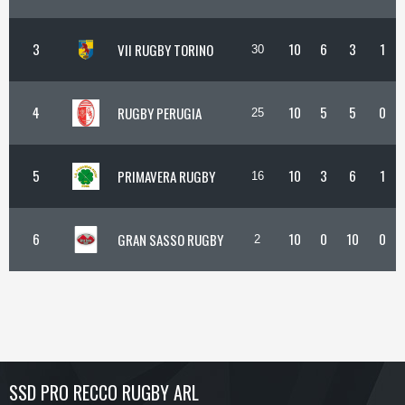
3
10
6
3
1
VII RUGBY TORINO
30
4
10
5
5
0
RUGBY PERUGIA
25
5
10
3
6
1
PRIMAVERA RUGBY
16
6
10
0
10
0
GRAN SASSO RUGBY
2
SSD PRO RECCO RUGBY ARL