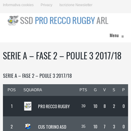
Informativa cookies
Privacy
Iscrizione Newsletter
Menu
≡
SERIE A – FASE 2 – POULE 3 2017/18
SERIE A – FASE 2 – POULE 3 2017/18
POS
SQUADRA
PTS
G
V
S
P
1
10
8
2
0
PRO RECCO RUGBY
39
2
10
7
3
0
CUS TORINO ASD
35