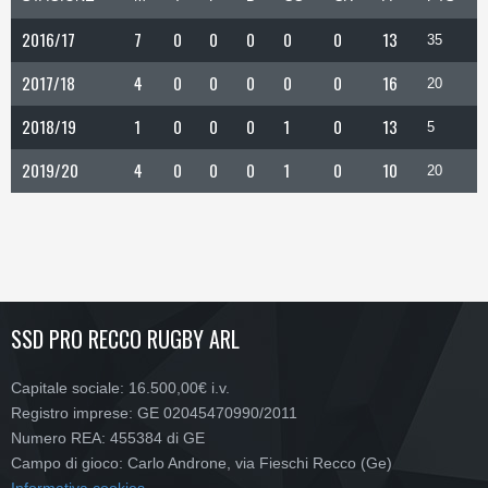
2016/17
7
0
0
0
0
0
13
35
2017/18
4
0
0
0
0
0
16
20
2018/19
1
0
0
0
1
0
13
5
2019/20
4
0
0
0
1
0
10
20
SSD PRO RECCO RUGBY ARL
Capitale sociale: 16.500,00€ i.v.
Registro imprese: GE 02045470990/2011
Numero REA: 455384 di GE
Campo di gioco: Carlo Androne, via Fieschi Recco (Ge)