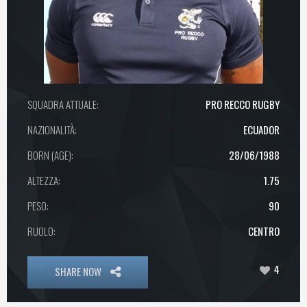
SQUADRA ATTUALE:
PRO RECCO RUGBY
NAZIONALITÀ:
ECUADOR
BORN (AGE):
28/06/1988
ALTEZZA:
1.75
PESO:
90
RUOLO:
CENTRO
4
SHARE NOW