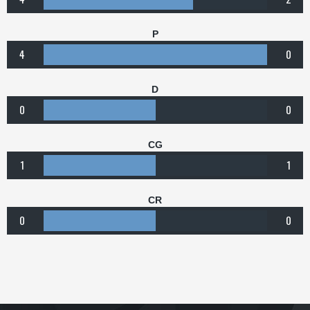
P
4
0
D
0
0
CG
1
1
CR
0
0