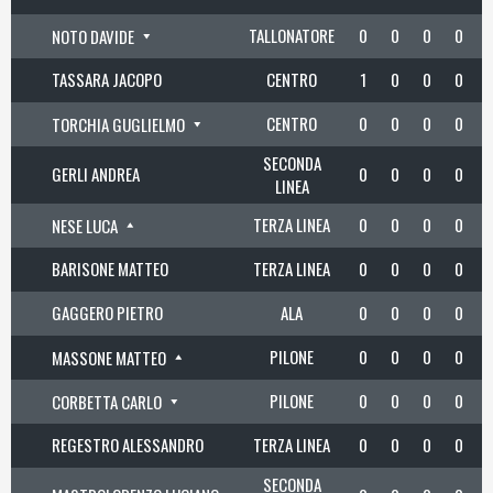
TALLONATORE
0
0
0
0
NOTO DAVIDE
TASSARA JACOPO
CENTRO
1
0
0
0
CENTRO
0
0
0
0
TORCHIA GUGLIELMO
SECONDA
GERLI ANDREA
0
0
0
0
LINEA
TERZA LINEA
0
0
0
0
NESE LUCA
BARISONE MATTEO
TERZA LINEA
0
0
0
0
GAGGERO PIETRO
ALA
0
0
0
0
PILONE
0
0
0
0
MASSONE MATTEO
PILONE
0
0
0
0
CORBETTA CARLO
REGESTRO ALESSANDRO
TERZA LINEA
0
0
0
0
SECONDA