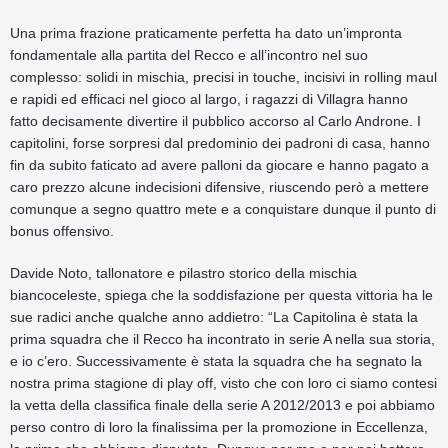
Una prima frazione praticamente perfetta ha dato un’impronta
fondamentale alla partita del Recco e all’incontro nel suo
complesso: solidi in mischia, precisi in touche, incisivi in rolling maul
e rapidi ed efficaci nel gioco al largo, i ragazzi di Villagra hanno
fatto decisamente divertire il pubblico accorso al Carlo Androne. I
capitolini, forse sorpresi dal predominio dei padroni di casa, hanno
fin da subito faticato ad avere palloni da giocare e hanno pagato a
caro prezzo alcune indecisioni difensive, riuscendo però a mettere
comunque a segno quattro mete e a conquistare dunque il punto di
bonus offensivo.
Davide Noto, tallonatore e pilastro storico della mischia
biancoceleste, spiega che la soddisfazione per questa vittoria ha le
sue radici anche qualche anno addietro: “La Capitolina è stata la
prima squadra che il Recco ha incontrato in serie A nella sua storia,
e io c’ero. Successivamente è stata la squadra che ha segnato la
nostra prima stagione di play off, visto che con loro ci siamo contesi
la vetta della classifica finale della serie A 2012/2013 e poi abbiamo
perso contro di loro la finalissima per la promozione in Eccellenza,