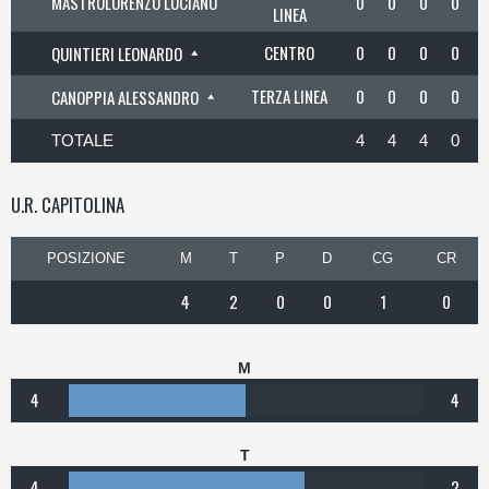
MASTROLORENZO LUCIANO
0
0
0
0
LINEA
CENTRO
0
0
0
0
QUINTIERI LEONARDO
TERZA LINEA
0
0
0
0
CANOPPIA ALESSANDRO
TOTALE
4
4
4
0
U.R. CAPITOLINA
POSIZIONE
M
T
P
D
CG
CR
4
2
0
0
1
0
M
4
4
T
4
2