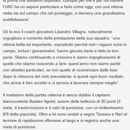
la prima che abbiamo disputato. Dunque per me e per noi battere
l’URC ha un sapore particolare e farlo come oggi, con una vittoria
netta sia sul campo che nel punteggio, è davvero una grandissima
soddisfazione”.
Gli fa eco il coach giocatore Lisandro Villagra, naturalmente
orgoglioso e contento della prestazione della sua squadra: “una
vittoria bella ed importante, soprattutto perchè tutti i ragazzi scesi in
campo, inclusi i giovanissimi, hanno giocato bene e fatto la loro
parte. Stiamo continuando a crescere e siamo orgogliosissimi di
quello che stiamo riuscendo a fare: quest’anno non siamo partiti
con obiettivi particolari, se non quello di ricominciare dalle basi
dopo la chiusura del ciclo precedente, e quindi ogni buon risultato
che arriva è ben accetto e ci sprona a lavorare sempre meglio”.
Il mattatore della partita odierna è senza dubbio il capitano
biancoceleste Bastien Agniel, autore della bellezza di 30 punti (2
mete, 4 trasformazioni e 4 calci di punizione, con un brillantissimo
8/9 dalla piazzola). Oltre a lui sono andati a segno Tassara e Neri al
termine di rapidissime offensive al largo e si registra anche una
meta di punizione.