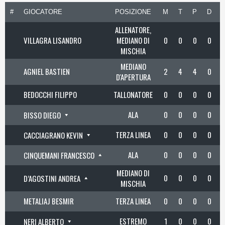
#
GIOCATORE
POSIZIONE
M
T
P
D
ALLENATORE,
VILLAGRA LISANDRO
MEDIANO DI
0
0
0
0
MISCHIA
MEDIANO
AGNIEL BASTIEN
2
4
4
0
D'APERTURA
BEDOCCHI FILIPPO
TALLONATORE
0
0
0
0
ALA
0
0
0
0
BISSO DIEGO
TERZA LINEA
0
0
0
0
CACCIAGRANO KEVIN
ALA
0
0
0
0
CINQUEMANI FRANCESCO
MEDIANO DI
0
0
0
0
D’AGOSTINI ANDREA
MISCHIA
METALIAJ BESMIR
TERZA LINEA
0
0
0
0
ESTREMO
1
0
0
0
NERI ALBERTO