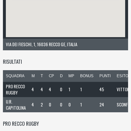
VIA DEI FIESCHI, 1, 16036 RECCO GE, ITALIA
RISULTATI
SQUADRA
M
T
CP
D
MP
BONUS
PUNTI
ESITO
PRO RECCO
4
4
4
0
1
1
45
VITTORI
RUGBY
U.R.
4
2
0
0
0
1
24
SCONFI
CAPITOLINA
PRO RECCO RUGBY