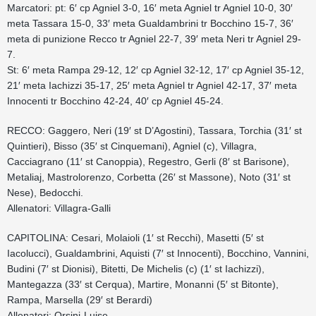
Marcatori: pt: 6′ cp Agniel 3-0, 16′ meta Agniel tr Agniel 10-0, 30′
meta Tassara 15-0, 33′ meta Gualdambrini tr Bocchino 15-7, 36′
meta di punizione Recco tr Agniel 22-7, 39′ meta Neri tr Agniel 29-
7.
St: 6′ meta Rampa 29-12, 12′ cp Agniel 32-12, 17′ cp Agniel 35-12,
21′ meta Iachizzi 35-17, 25′ meta Agniel tr Agniel 42-17, 37′ meta
Innocenti tr Bocchino 42-24, 40′ cp Agniel 45-24.
RECCO: Gaggero, Neri (19′ st D’Agostini), Tassara, Torchia (31′ st
Quintieri), Bisso (35′ st Cinquemani), Agniel (c), Villagra,
Cacciagrano (11′ st Canoppia), Regestro, Gerli (8′ st Barisone),
Metaliaj, Mastrolorenzo, Corbetta (26′ st Massone), Noto (31′ st
Nese), Bedocchi.
Allenatori: Villagra-Galli
CAPITOLINA: Cesari, Molaioli (1′ st Recchi), Masetti (5′ st
Iacolucci), Gualdambrini, Aquisti (7′ st Innocenti), Bocchino, Vannini,
Budini (7′ st Dionisi), Bitetti, De Michelis (c) (1′ st Iachizzi),
Mantegazza (33′ st Cerqua), Martire, Monanni (5′ st Bitonte),
Rampa, Marsella (29′ st Berardi)
Allenatori: Orsini-Luise