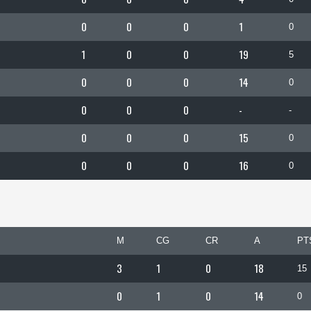
0
0
0
1
0
1
0
0
19
5
0
0
0
14
0
0
0
0
-
-
0
0
0
15
0
0
0
0
16
0
M
CG
CR
A
PT
3
1
0
18
15
0
1
0
14
0