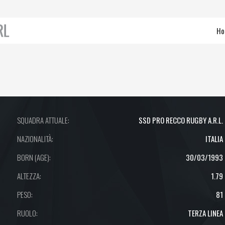
Ho
SQUADRA ATTUALE:
SSD PRO RECCO RUGBY A.R.L.
NAZIONALITÀ:
ITALIA
BORN (AGE):
30/03/1993
ALTEZZA:
1.79
PESO:
81
RUOLO:
TERZA LINEA