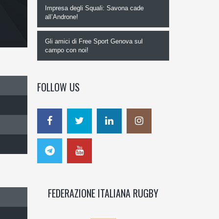
Impresa degli Squali: Savona cade
all’Androne!
Gli amici di Free Sport Genova sul
campo con noi!
FOLLOW US
FEDERAZIONE ITALIANA RUGBY