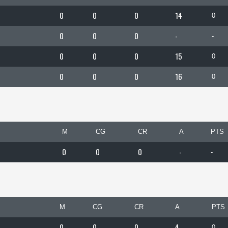
0
0
0
14
0
0
0
0
-
-
0
0
0
15
0
0
0
0
16
0
M
CG
CR
A
PTS
0
0
0
-
-
M
CG
CR
A
PTS
0
0
0
4
0