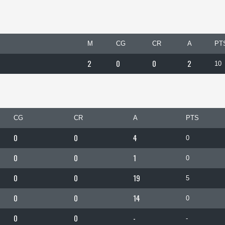
M
CG
CR
A
PT
2
0
0
2
10
CG
CR
A
PTS
0
0
4
0
0
0
1
0
0
0
19
5
0
0
14
0
0
0
-
-