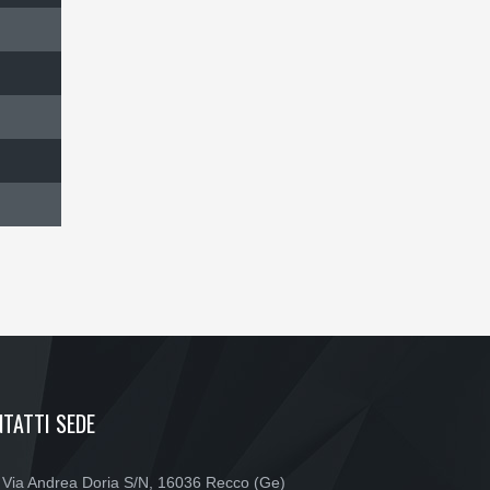
TATTI SEDE
Via Andrea Doria S/N, 16036 Recco (Ge)