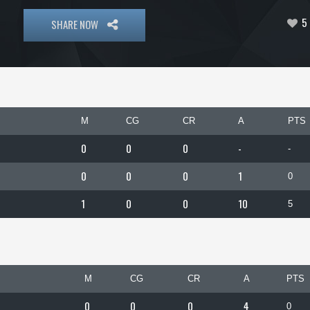
5
SHARE NOW
M
CG
CR
A
PTS
0
0
0
-
-
0
0
0
1
0
1
0
0
10
5
M
CG
CR
A
PTS
0
0
0
4
0