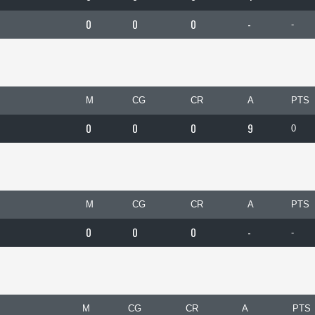
0
0
0
-
-
M
CG
CR
A
PTS
0
0
0
9
0
M
CG
CR
A
PTS
0
0
0
-
-
M
CG
CR
A
PTS