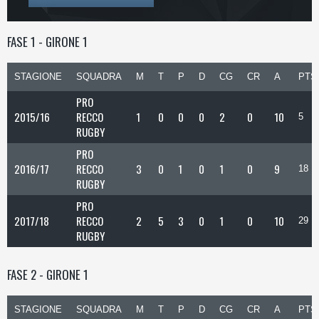
FASE 1 - GIRONE 1
STAGIONE
SQUADRA
M
T
P
D
CG
CR
A
PTS
PRO
2015/16
RECCO
1
0
0
0
2
0
10
5
RUGBY
PRO
2016/17
RECCO
3
0
1
0
1
0
9
18
RUGBY
PRO
2017/18
RECCO
2
5
3
0
1
0
10
29
RUGBY
FASE 2 - GIRONE 1
STAGIONE
SQUADRA
M
T
P
D
CG
CR
A
PTS