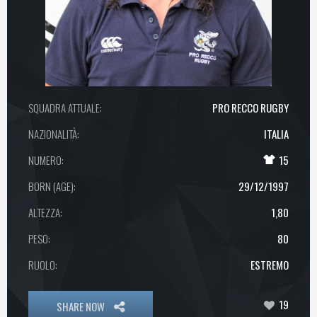
SQUADRA ATTUALE:
PRO RECCO RUGBY
NAZIONALITÀ:
ITALIA
NUMERO:
15
BORN (AGE):
29/12/1997
ALTEZZA:
1,80
PESO:
80
RUOLO:
ESTREMO
19
SHARE NOW