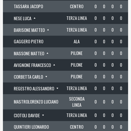
TASSARA JACOPO
CENTRO
0
0
0
0
TERZA LINEA
0
0
0
0
NESE LUCA
TERZA LINEA
0
0
0
0
BARISONE MATTEO
GAGGERO PIETRO
ALA
0
0
0
0
PILONE
0
0
0
0
MASSONE MATTEO
PILONE
0
0
0
0
AVIGNONE FRANCESCO
PILONE
0
0
0
0
CORBETTA CARLO
TERZA LINEA
0
0
0
0
REGESTRO ALESSANDRO
SECONDA
MASTROLORENZO LUCIANO
0
0
0
0
LINEA
TERZA LINEA
0
0
0
0
CIOTOLI DAVIDE
QUINTIERI LEONARDO
CENTRO
0
0
0
0