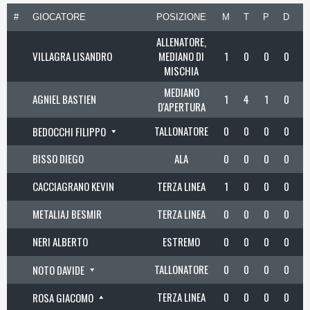
#
GIOCATORE
POSIZIONE
M
T
P
D
C
ALLENATORE,
VILLAGRA LISANDRO
MEDIANO DI
1
0
0
0
MISCHIA
MEDIANO
AGNIEL BASTIEN
1
4
1
0
D'APERTURA
TALLONATORE
0
0
0
0
BEDOCCHI FILIPPO
BISSO DIEGO
ALA
0
0
0
0
CACCIAGRANO KEVIN
TERZA LINEA
1
0
0
0
METALIAJ BESMIR
TERZA LINEA
0
0
0
0
NERI ALBERTO
ESTREMO
0
0
0
0
TALLONATORE
0
0
0
0
NOTO DAVIDE
TERZA LINEA
0
0
0
0
ROSA GIACOMO