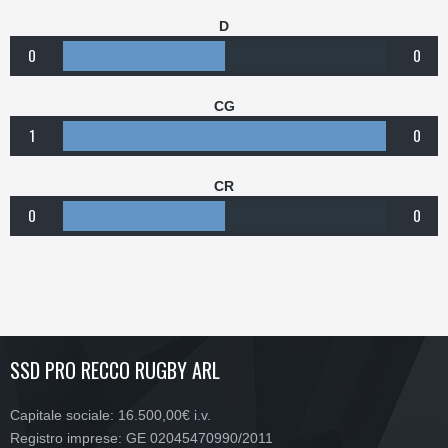
D
0
0
CG
1
0
CR
0
0
SSD PRO RECCO RUGBY ARL
Capitale sociale: 16.500,00€ i.v.
Registro imprese: GE 02045470990/2011