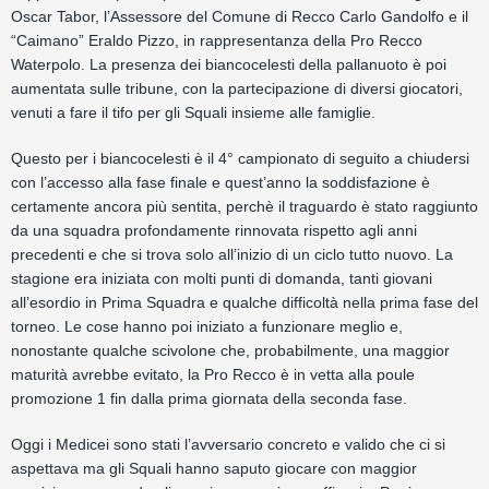
Oscar Tabor, l’Assessore del Comune di Recco Carlo Gandolfo e il
“Caimano” Eraldo Pizzo, in rappresentanza della Pro Recco
Waterpolo. La presenza dei biancocelesti della pallanuoto è poi
aumentata sulle tribune, con la partecipazione di diversi giocatori,
venuti a fare il tifo per gli Squali insieme alle famiglie.
Questo per i biancocelesti è il 4° campionato di seguito a chiudersi
con l’accesso alla fase finale e quest’anno la soddisfazione è
certamente ancora più sentita, perchè il traguardo è stato raggiunto
da una squadra profondamente rinnovata rispetto agli anni
precedenti e che si trova solo all’inizio di un ciclo tutto nuovo. La
stagione era iniziata con molti punti di domanda, tanti giovani
all’esordio in Prima Squadra e qualche difficoltà nella prima fase del
torneo. Le cose hanno poi iniziato a funzionare meglio e,
nonostante qualche scivolone che, probabilmente, una maggior
maturità avrebbe evitato, la Pro Recco è in vetta alla poule
promozione 1 fin dalla prima giornata della seconda fase.
Oggi i Medicei sono stati l’avversario concreto e valido che ci si
aspettava ma gli Squali hanno saputo giocare con maggior