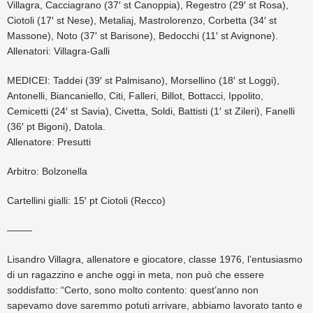
Villagra, Cacciagrano (37′ st Canoppia), Regestro (29′ st Rosa),
Ciotoli (17′ st Nese), Metaliaj, Mastrolorenzo, Corbetta (34′ st
Massone), Noto (37′ st Barisone), Bedocchi (11′ st Avignone).
Allenatori: Villagra-Galli
MEDICEI: Taddei (39′ st Palmisano), Morsellino (18′ st Loggi),
Antonelli, Biancaniello, Citi, Falleri, Billot, Bottacci, Ippolito,
Cemicetti (24′ st Savia), Civetta, Soldi, Battisti (1′ st Zileri), Fanelli
(36′ pt Bigoni), Datola.
Allenatore: Presutti
Arbitro: Bolzonella
Cartellini gialli: 15′ pt Ciotoli (Recco)
——–
Lisandro Villagra, allenatore e giocatore, classe 1976, l’entusiasmo
di un ragazzino e anche oggi in meta, non può che essere
soddisfatto: “Certo, sono molto contento: quest’anno non
sapevamo dove saremmo potuti arrivare, abbiamo lavorato tanto e