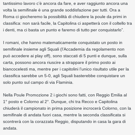
tantissimo lavoro c’è ancora da fare, e aver raggiunto ancora una
volta la semifinale è una grande soddisfazione per tutti. Ora a
Roma ci giocheremo la possibilità di chiudere la poule da primi in
classifica: non sarà facile, la Capitolina ci aspetterà con il coltello tra
i denti, ma ci basta un punto e faremo di tutto per conquistarlo”.
I romani, che hanno matematicamente conquistato un posto in
semifinale insieme agli Squali (l’Accademia da regolamento non
può accedere ai play off), sono staccati di 5 punti e dunque, sulla
carta, possono ancora riuscire a strappare il primo posto ai
biancocelesti ma, mentre per i capitolini l’unico risultato utile per la
classifica sarebbe un 5-0, agli Squali basterebbe conquistare un
solo punto sul campo di via Flaminia.
Nella Poule Promozione 2 i giochi sono fatti, con Reggio Emilia al
1° posto e Colorno al 2°. Dunque, chi tra Recco e Capitolina
chiuderà il campionato in prima posizione incrocerà Colorno, con la
semifinale di andata fuori casa, mentre la seconda classificata si
scontrerà con la corazzata Reggio, disputando in casa la gara di
andata.