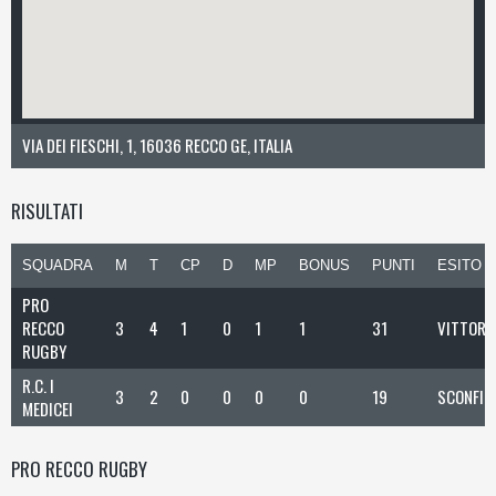
VIA DEI FIESCHI, 1, 16036 RECCO GE, ITALIA
RISULTATI
SQUADRA
M
T
CP
D
MP
BONUS
PUNTI
ESITO
PRO
RECCO
3
4
1
0
1
1
31
VITTORI
RUGBY
R.C. I
3
2
0
0
0
0
19
SCONFIT
MEDICEI
PRO RECCO RUGBY