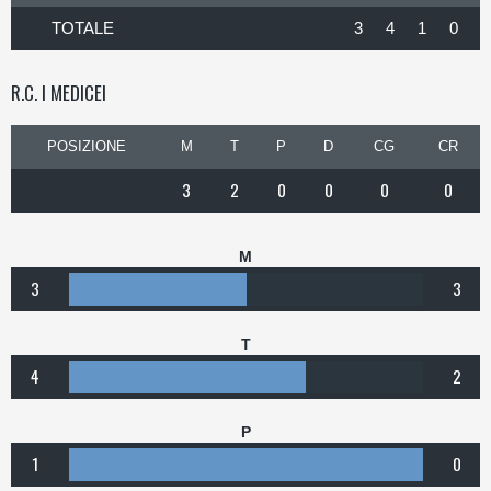
TOTALE
3
4
1
0
R.C. I MEDICEI
POSIZIONE
M
T
P
D
CG
CR
3
2
0
0
0
0
M
3
3
T
4
2
P
1
0