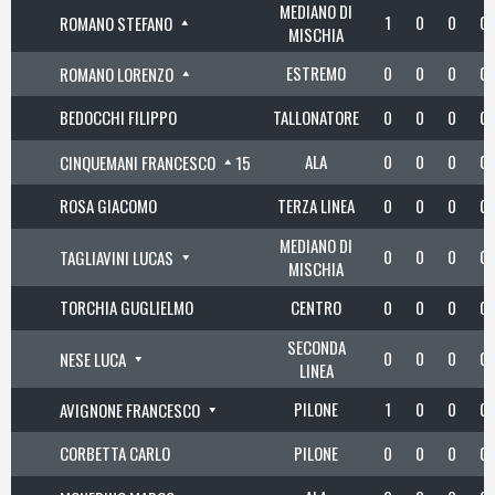
MEDIANO DI
1
0
0
0
ROMANO STEFANO
MISCHIA
ESTREMO
0
0
0
0
ROMANO LORENZO
BEDOCCHI FILIPPO
TALLONATORE
0
0
0
0
ALA
0
0
0
0
CINQUEMANI FRANCESCO
15
ROSA GIACOMO
TERZA LINEA
0
0
0
0
MEDIANO DI
0
0
0
0
TAGLIAVINI LUCAS
MISCHIA
TORCHIA GUGLIELMO
CENTRO
0
0
0
0
SECONDA
0
0
0
0
NESE LUCA
LINEA
PILONE
1
0
0
0
AVIGNONE FRANCESCO
CORBETTA CARLO
PILONE
0
0
0
0