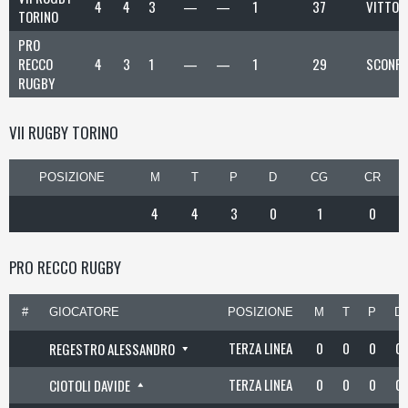
4
4
3
—
—
1
37
VITTOR
TORINO
PRO
RECCO
4
3
1
—
—
1
29
SCONFI
RUGBY
VII RUGBY TORINO
POSIZIONE
M
T
P
D
CG
CR
4
4
3
0
1
0
PRO RECCO RUGBY
#
GIOCATORE
POSIZIONE
M
T
P
D
TERZA LINEA
0
0
0
0
REGESTRO ALESSANDRO
TERZA LINEA
0
0
0
0
CIOTOLI DAVIDE