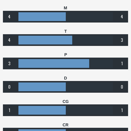
M
4
4
T
4
3
P
3
1
D
0
0
CG
1
1
CR