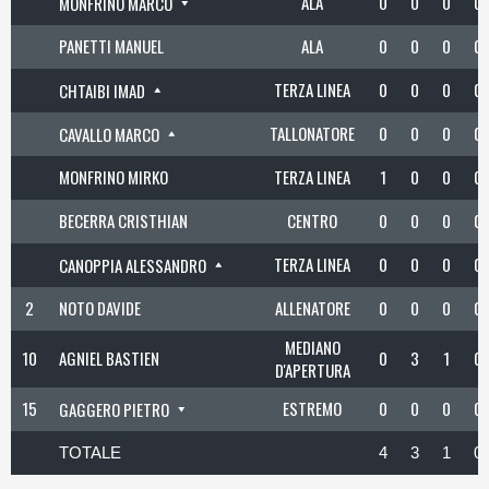
ALA
0
0
0
0
MONFRINO MARCO
PANETTI MANUEL
ALA
0
0
0
0
TERZA LINEA
0
0
0
0
CHTAIBI IMAD
TALLONATORE
0
0
0
0
CAVALLO MARCO
MONFRINO MIRKO
TERZA LINEA
1
0
0
0
BECERRA CRISTHIAN
CENTRO
0
0
0
0
TERZA LINEA
0
0
0
0
CANOPPIA ALESSANDRO
2
NOTO DAVIDE
ALLENATORE
0
0
0
0
MEDIANO
10
AGNIEL BASTIEN
0
3
1
0
D'APERTURA
15
ESTREMO
0
0
0
0
GAGGERO PIETRO
TOTALE
4
3
1
0