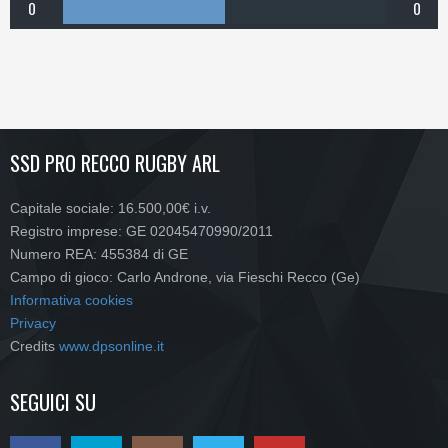
0
0
SSD PRO RECCO RUGBY ARL
Capitale sociale: 16.500,00€ i.v.
Registro imprese: GE 02045470990/2011
Numero REA: 455384 di GE
Campo di gioco: Carlo Androne, via Fieschi Recco (Ge)
Informativa cookies
Privacy
Credits
www.dpsonline.it
SEGUICI SU