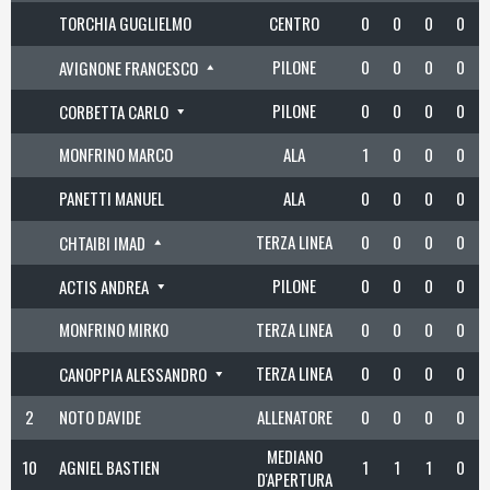
TORCHIA GUGLIELMO
CENTRO
0
0
0
0
PILONE
0
0
0
0
AVIGNONE FRANCESCO
PILONE
0
0
0
0
CORBETTA CARLO
MONFRINO MARCO
ALA
1
0
0
0
PANETTI MANUEL
ALA
0
0
0
0
TERZA LINEA
0
0
0
0
CHTAIBI IMAD
PILONE
0
0
0
0
ACTIS ANDREA
MONFRINO MIRKO
TERZA LINEA
0
0
0
0
TERZA LINEA
0
0
0
0
CANOPPIA ALESSANDRO
2
NOTO DAVIDE
ALLENATORE
0
0
0
0
MEDIANO
10
AGNIEL BASTIEN
1
1
1
0
D'APERTURA