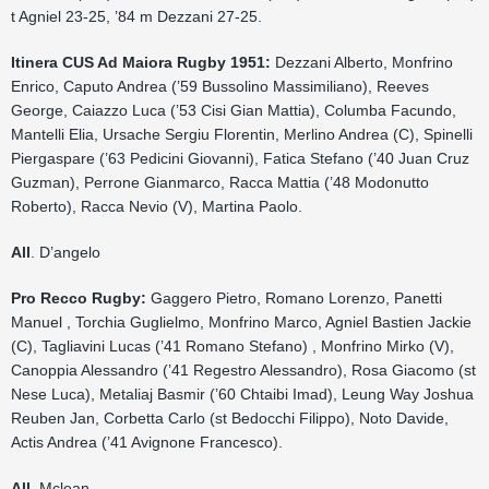
t Agniel 23-25, ’84 m Dezzani 27-25.
Itinera CUS Ad Maiora Rugby 1951:
Dezzani Alberto, Monfrino
Enrico, Caputo Andrea (’59 Bussolino Massimiliano), Reeves
George, Caiazzo Luca (’53 Cisi Gian Mattia), Columba Facundo,
Mantelli Elia, Ursache Sergiu Florentin, Merlino Andrea (C), Spinelli
Piergaspare (’63 Pedicini Giovanni), Fatica Stefano (’40 Juan Cruz
Guzman), Perrone Gianmarco, Racca Mattia (’48 Modonutto
Roberto), Racca Nevio (V), Martina Paolo.
All
. D’angelo
Pro Recco Rugby:
Gaggero Pietro, Romano Lorenzo, Panetti
Manuel , Torchia Guglielmo, Monfrino Marco, Agniel Bastien Jackie
(C), Tagliavini Lucas (’41 Romano Stefano) , Monfrino Mirko (V),
Canoppia Alessandro (’41 Regestro Alessandro), Rosa Giacomo (st
Nese Luca), Metaliaj Basmir (’60 Chtaibi Imad), Leung Way Joshua
Reuben Jan, Corbetta Carlo (st Bedocchi Filippo), Noto Davide,
Actis Andrea (’41 Avignone Francesco).
All.
Mclean