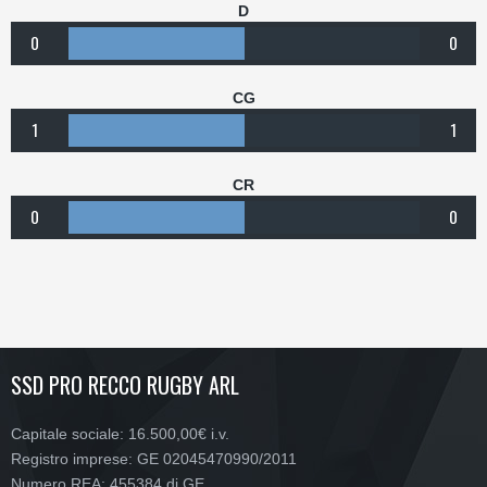
D
0
0
CG
1
1
CR
0
0
SSD PRO RECCO RUGBY ARL
Capitale sociale: 16.500,00€ i.v.
Registro imprese: GE 02045470990/2011
Numero REA: 455384 di GE