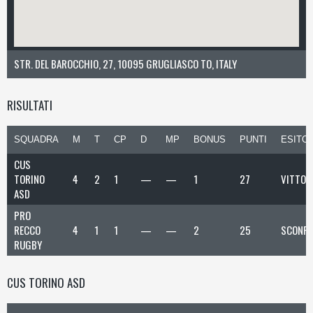
STR. DEL BAROCCHIO, 27, 10095 GRUGLIASCO TO, ITALY
RISULTATI
SQUADRA
M
T
CP
D
MP
BONUS
PUNTI
ESITO
CUS
TORINO
4
2
1
—
—
1
27
VITTOR
ASD
PRO
RECCO
4
1
1
—
—
2
25
SCONFI
RUGBY
CUS TORINO ASD