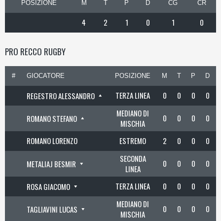
POSIZIONE
M
T
P
D
CG
CR
4
2
1
0
1
0
PRO RECCO RUGBY
#
GIOCATORE
POSIZIONE
M
T
P
D
TERZA LINEA
0
0
0
0
REGESTRO ALESSANDRO
MEDIANO DI
0
0
0
0
ROMANO STEFANO
MISCHIA
ROMANO LORENZO
ESTREMO
2
0
0
0
SECONDA
0
0
0
0
METALIAJ BESMIR
LINEA
TERZA LINEA
0
0
0
0
ROSA GIACOMO
MEDIANO DI
0
0
0
0
TAGLIAVINI LUCAS
MISCHIA