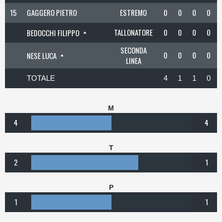
15
GAGGERO PIETRO
ESTREMO
0
0
0
0
TALLONATORE
0
0
0
0
BEDOCCHI FILIPPO
SECONDA
0
0
0
0
NESE LUCA
LINEA
TOTALE
4
1
1
0
M
4
4
T
2
1
P
1
1