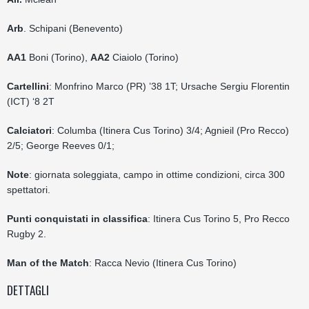
Arb
. Schipani (Benevento)
AA1
Boni (Torino),
AA2
Ciaiolo
(Torino)
Cartellini
: Monfrino Marco (PR) ’38 1T; Ursache Sergiu Florentin
(ICT) ‘8 2T
Calciatori
: Columba (Itinera Cus Torino) 3/4; Agnieil (Pro Recco)
2/5; George Reeves 0/1;
Note
: giornata soleggiata, campo in ottime condizioni, circa 300
spettatori.
Punti conquistati in classifica
: Itinera Cus Torino 5, Pro Recco
Rugby 2.
Man of the Match
: Racca Nevio (Itinera Cus Torino)
DETTAGLI