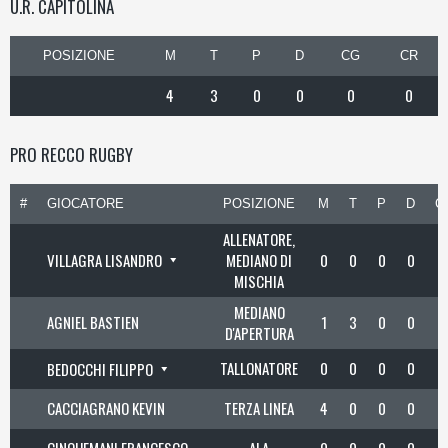
U.R. CAPITOLINA
POSIZIONE
M
T
P
D
CG
CR
4
3
0
0
0
0
PRO RECCO RUGBY
#
GIOCATORE
POSIZIONE
M
T
P
D
C
ALLENATORE,
VILLAGRA LISANDRO
MEDIANO DI
0
0
0
0
MISCHIA
MEDIANO
AGNIEL BASTIEN
1
3
0
0
D'APERTURA
TALLONATORE
0
0
0
0
BEDOCCHI FILIPPO
CACCIAGRANO KEVIN
TERZA LINEA
4
0
0
0