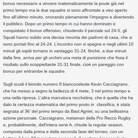
bonus necessario a vincere matematicamente la poule già nel
primo tempo ma le due squadre si sono affrontate a viso aperto
fino all’ultimo minuto, onorando pienamente l’impegno e divertendo
il pubblico. Dopo un primo tempo in cui hanno dominato e
conquistato il bonus offensivo, chiudendo il parziale sul 24-5, gli
Squali hanno subito una decisa rimonta dei padroni di casa, che si
sono portati fino al 24-24. L’incontro non si spegne e negli ultimi 10
minuti gli ospiti tornano in vantaggio 31-24, finchè, a due minuti
dalla fine, arriva per gli urchini una meta di punizione che fissa il
risultato sullo scoppiettante 31-31 finale, cioè un pareggio con
bonus per entrambe le squadre.
Sugli scudi il biondo numero 8 biancoceleste Kevin Cacciagrano,
che ha messo a segno la bellezza di 4 mete, 3 nel primo tempo e
una nella ripresa. L’altra marcatura recchelina, che è quella che ha
dato la certezza matematica del primo posto in classifica, è stata
segnata al 36′ del primo tempo da Bast Agniel, su una bellissima
azione personale. Cacciagrano, metaman della Pro Recco Rugby
e, probabilmente, dell’intera serie A, chiude la regular season,
composta dalla prima e dalla seconda fase del torneo, con un