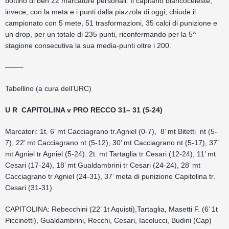
bottino di ben 22 marcature personali. Il capitano biancoceleste,
invece, con la meta e i punti dalla piazzola di oggi, chiude il
campionato con 5 mete, 51 trasformazioni, 35 calci di punizione e
un drop, per un totale di 235 punti, riconfermando per la 5^
stagione consecutiva la sua media-punti oltre i 200.
——–
Tabellino (a cura dell’URC)
U R CAPITOLINA v PRO RECCO 31– 31 (5-24)
Marcatori: 1t. 6’ mt Cacciagrano tr.Agniel (0-7), 8’ mt Bitetti nt (5-
7), 22’ mt Cacciagrano nt (5-12), 30’ mt Cacciagrano nt (5-17), 37’
mt Agniel tr Agniel (5-24). 2t. mt Tartaglia tr Cesari (12-24), 11’ mt
Cesari (17-24), 18’ mt Gualdambrini tr Cesari (24-24), 28’ mt
Cacciagrano tr Agniel (24-31), 37’ meta di punizione Capitolina tr.
Cesari (31-31).
CAPITOLINA: Rebecchini (22’ 1t Aquisti),Tartaglia, Masetti F. (6’ 1t
Piccinetti), Gualdambrini, Recchi, Cesari, Iacolucci, Budini (Cap)