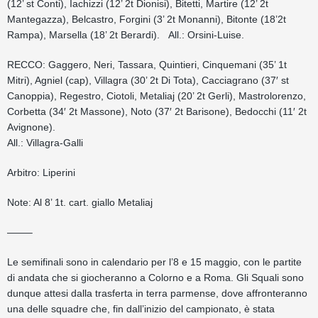
(12’ st Conti), Iachizzi (12’ 2t Dionisi), Bitetti, Martire (12’ 2t
Mantegazza), Belcastro, Forgini (3’ 2t Monanni), Bitonte (18’2t
Rampa), Marsella (18’ 2t Berardi). All.: Orsini-Luise.
RECCO: Gaggero, Neri, Tassara, Quintieri, Cinquemani (35’ 1t
Mitri), Agniel (cap), Villagra (30’ 2t Di Tota), Cacciagrano (37′ st
Canoppia), Regestro, Ciotoli, Metaliaj (20’ 2t Gerli), Mastrolorenzo,
Corbetta (34′ 2t Massone), Noto (37′ 2t Barisone), Bedocchi (11′ 2t
Avignone).
All.: Villagra-Galli
Arbitro: Liperini
Note: Al 8’ 1t. cart. giallo Metaliaj
——–
Le semifinali sono in calendario per l’8 e 15 maggio, con le partite
di andata che si giocheranno a Colorno e a Roma. Gli Squali sono
dunque attesi dalla trasferta in terra parmense, dove affronteranno
una delle squadre che, fin dall’inizio del campionato, è stata