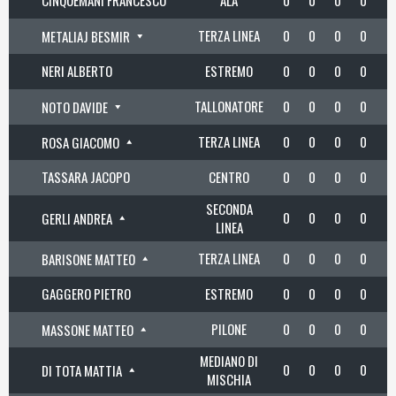
CINQUEMANI FRANCESCO
ALA
0
0
0
0
TERZA LINEA
0
0
0
0
1
METALIAJ BESMIR
NERI ALBERTO
ESTREMO
0
0
0
0
TALLONATORE
0
0
0
0
NOTO DAVIDE
TERZA LINEA
0
0
0
0
ROSA GIACOMO
TASSARA JACOPO
CENTRO
0
0
0
0
SECONDA
0
0
0
0
GERLI ANDREA
LINEA
TERZA LINEA
0
0
0
0
BARISONE MATTEO
GAGGERO PIETRO
ESTREMO
0
0
0
0
PILONE
0
0
0
0
MASSONE MATTEO
MEDIANO DI
0
0
0
0
DI TOTA MATTIA
MISCHIA