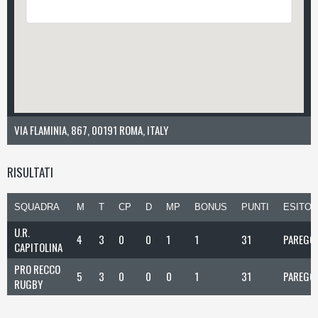
VIA FLAMINIA, 867, 00191 ROMA, ITALY
RISULTATI
SQUADRA
M
T
CP
D
MP
BONUS
PUNTI
ESITO
U.R.
4
3
0
0
1
1
31
PAREGG
CAPITOLINA
PRO RECCO
5
3
0
0
0
1
31
PAREGG
RUGBY