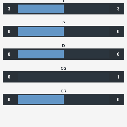
T
3
3
P
0
0
D
0
0
CG
0
1
CR
0
0