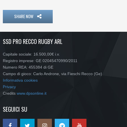
SHARE NOW
SSD PRO RECCO RUGBY ARL
Capitale sociale: 16.500,00€ i.v.
Registro imprese: GE 02045470990/2011
Numero REA: 455384 di GE
Campo di gioco: Carlo Androne, via Fieschi Recco (Ge)
Informativa cookies
Privacy
Credits
www.dpsonline.it
SEGUICI SU