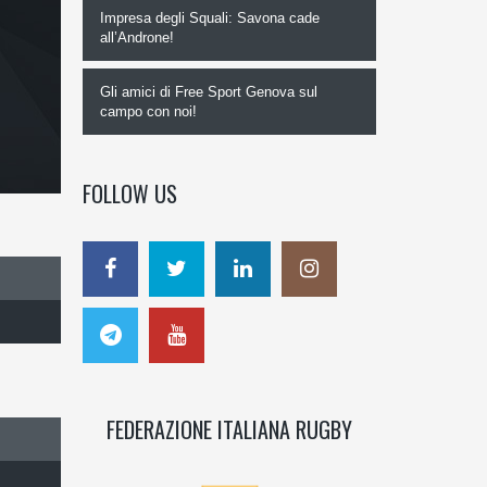
Impresa degli Squali: Savona cade
all’Androne!
Gli amici di Free Sport Genova sul
campo con noi!
FOLLOW US
FEDERAZIONE ITALIANA RUGBY