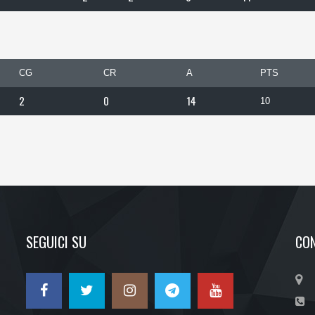
CG
CR
A
PTS
2
0
14
10
SEGUICI SU
CON