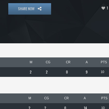
1
SHARE NOW
M
CG
CR
A
PTS
2
2
0
9
10
M
CG
CR
A
PTS
2
2
0
14
10