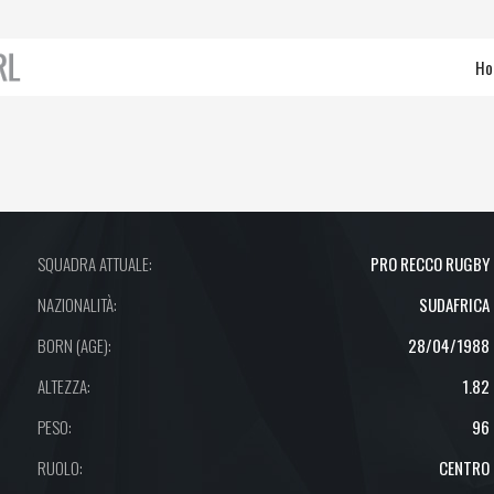
Ho
SQUADRA ATTUALE:
PRO RECCO RUGBY
NAZIONALITÀ:
SUDAFRICA
BORN (AGE):
28/04/1988
ALTEZZA:
1.82
PESO:
96
RUOLO:
CENTRO