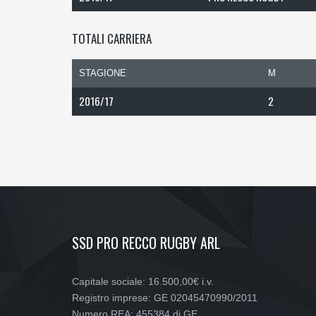
TOTALI CARRIERA
STAGIONE
M
2016/17
2
SSD PRO RECCO RUGBY ARL
Capitale sociale: 16.500,00€ i.v.
Registro imprese: GE 02045470990/2011
Numero REA: 455384 di GE