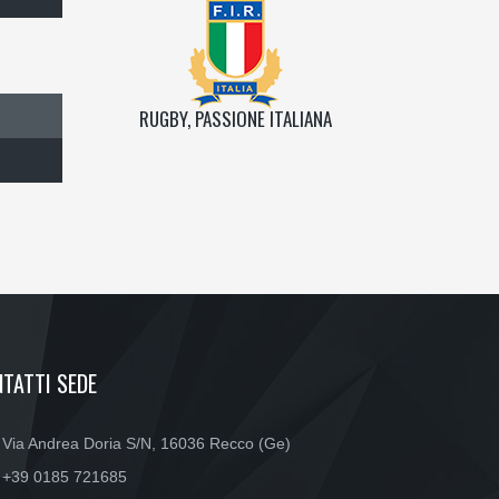
RUGBY, PASSIONE ITALIANA
TATTI SEDE
Via Andrea Doria S/N, 16036 Recco (Ge)
+39 0185 721685