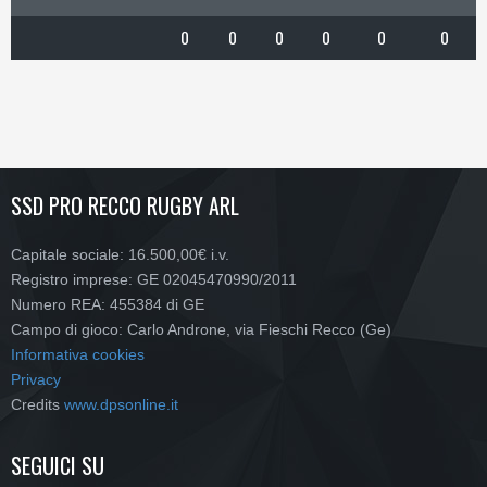
0
0
0
0
0
0
SSD PRO RECCO RUGBY ARL
Capitale sociale: 16.500,00€ i.v.
Registro imprese: GE 02045470990/2011
Numero REA: 455384 di GE
Campo di gioco: Carlo Androne, via Fieschi Recco (Ge)
Informativa cookies
Privacy
Credits
www.dpsonline.it
SEGUICI SU