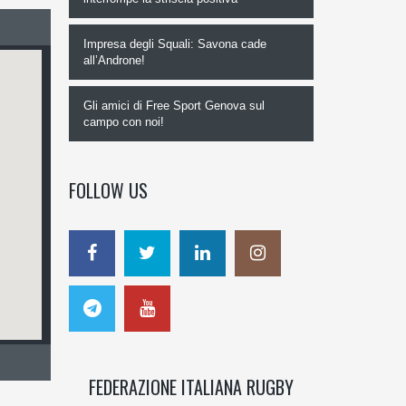
Impresa degli Squali: Savona cade
all’Androne!
Gli amici di Free Sport Genova sul
campo con noi!
FOLLOW US
FEDERAZIONE ITALIANA RUGBY