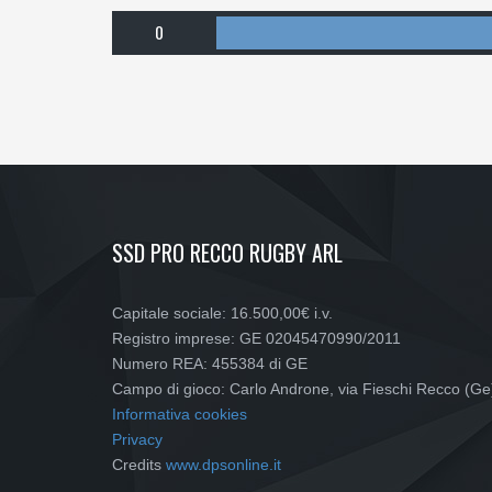
0
SSD PRO RECCO RUGBY ARL
Capitale sociale: 16.500,00€ i.v.
Registro imprese: GE 02045470990/2011
Numero REA: 455384 di GE
Campo di gioco: Carlo Androne, via Fieschi Recco (Ge
Informativa cookies
Privacy
Credits
www.dpsonline.it