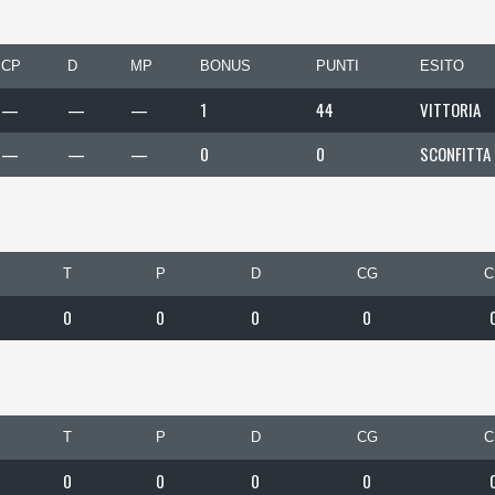
CP
D
MP
BONUS
PUNTI
ESITO
—
—
—
1
44
VITTORIA
—
—
—
0
0
SCONFITTA
T
P
D
CG
C
0
0
0
0
T
P
D
CG
C
0
0
0
0