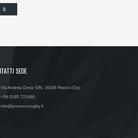
0
TATTI SEDE
Via Andrea Doria S/N, 16036 Recco (Ge)
+39 0185 721685
info@proreccorugby.it