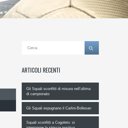
ARTICOLI RECENTI
Gli Squali sconfitti di misura nell’ultima
di campionato
Gli Squali espugnano il Carlini-Bollesan
Squali sconfitti a Cogoleto: si
interrompe la striscia positiva