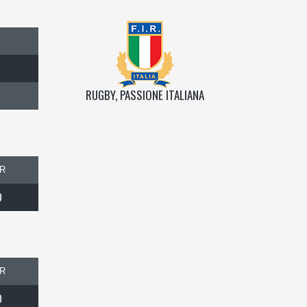
RUGBY, PASSIONE ITALIANA
R
0
R
0