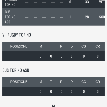
—
—
—
—
—
0
33
VITT
TORINO
CUS
TORINO
—
—
—
—
—
1
28
SCON
ASD
VII RUGBY TORINO
POSIZIONE
M
T
P
D
CG
CR
0
0
0
0
0
0
CUS TORINO ASD
POSIZIONE
M
T
P
D
CG
CR
0
0
0
0
0
0
M