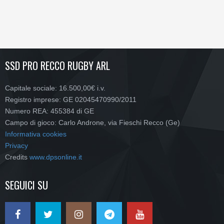
SSD PRO RECCO RUGBY ARL
Capitale sociale: 16.500,00€ i.v.
Registro imprese: GE 02045470990/2011
Numero REA: 455384 di GE
Campo di gioco: Carlo Androne, via Fieschi Recco (Ge)
Informativa cookies
Privacy
Credits
www.dpsonline.it
SEGUICI SU