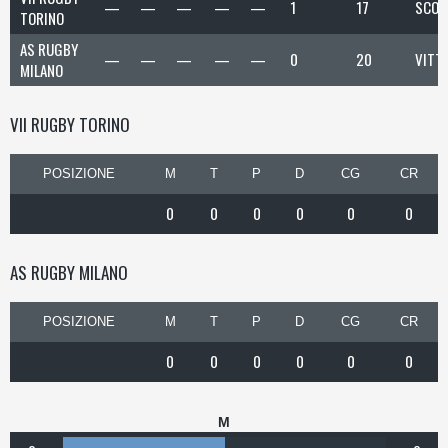
—
—
—
—
—
1
17
SCON
TORINO
AS RUGBY
—
—
—
—
—
0
20
VITT
MILANO
VII RUGBY TORINO
POSIZIONE
M
T
P
D
CG
CR
0
0
0
0
0
0
AS RUGBY MILANO
POSIZIONE
M
T
P
D
CG
CR
0
0
0
0
0
0
M