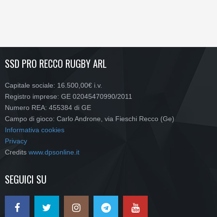
SSD PRO RECCO RUGBY ARL
Capitale sociale: 16.500,00€ i.v.
Registro imprese: GE 02045470990/2011
Numero REA: 455384 di GE
Campo di gioco: Carlo Androne, via Fieschi Recco (Ge)
Informativa cookies
Privacy
Credits
www.dpsonline.it
SEGUICI SU