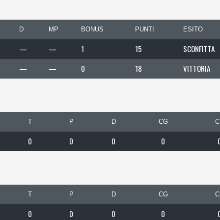
D
MP
BONUS
PUNTI
ESITO
—
—
1
15
SCONFITTA
—
—
0
18
VITTORIA
T
P
D
CG
C
0
0
0
0
T
P
D
CG
C
0
0
0
0