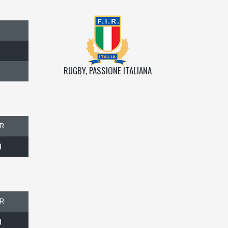
RUGBY, PASSIONE ITALIANA
R
0
R
0