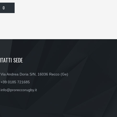
0
TATTI SEDE
Via Andrea Doria S/N, 16036 Recco (Ge)
+39 0185 721685
info@proreccorugby.it