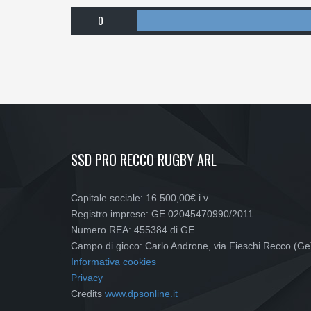
0
SSD PRO RECCO RUGBY ARL
Capitale sociale: 16.500,00€ i.v.
Registro imprese: GE 02045470990/2011
Numero REA: 455384 di GE
Campo di gioco: Carlo Androne, via Fieschi Recco (Ge
Informativa cookies
Privacy
Credits
www.dpsonline.it