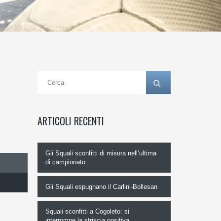
ARTICOLI RECENTI
Gli Squali sconfitti di misura nell’ultima
di campionato
Gli Squali espugnano il Carlini-Bollesan
Squali sconfitti a Cogoleto: si
interrompe la striscia positiva