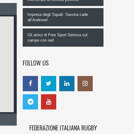
Impresa degli Squali: Savona cade
all’Androne!
Gli amici di Free Sport Genova sul
campo con noi!
FOLLOW US
FEDERAZIONE ITALIANA RUGBY