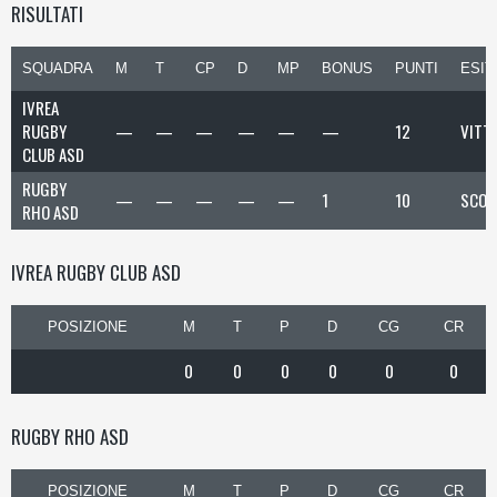
RISULTATI
SQUADRA
M
T
CP
D
MP
BONUS
PUNTI
ESIT
IVREA
RUGBY
—
—
—
—
—
—
12
VITT
CLUB ASD
RUGBY
—
—
—
—
—
1
10
SCON
RHO ASD
IVREA RUGBY CLUB ASD
POSIZIONE
M
T
P
D
CG
CR
0
0
0
0
0
0
RUGBY RHO ASD
POSIZIONE
M
T
P
D
CG
CR