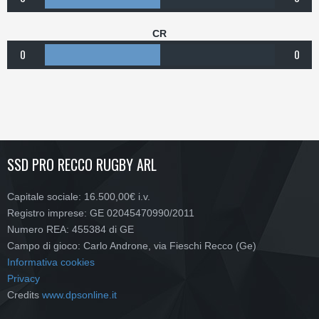
CR
0
0
SSD PRO RECCO RUGBY ARL
Capitale sociale: 16.500,00€ i.v.
Registro imprese: GE 02045470990/2011
Numero REA: 455384 di GE
Campo di gioco: Carlo Androne, via Fieschi Recco (Ge)
Informativa cookies
Privacy
Credits
www.dpsonline.it