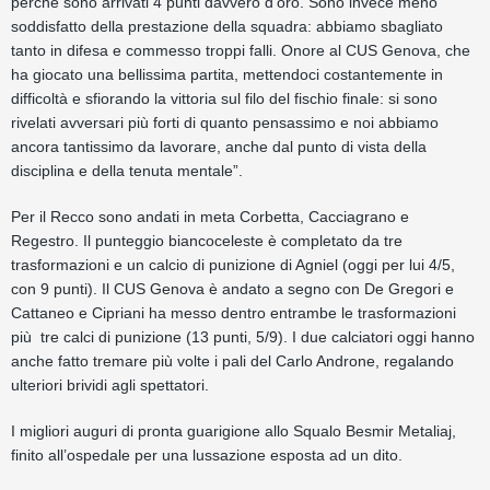
perchè sono arrivati 4 punti davvero d’oro. Sono invece meno
soddisfatto della prestazione della squadra: abbiamo sbagliato
tanto in difesa e commesso troppi falli. Onore al CUS Genova, che
ha giocato una bellissima partita, mettendoci costantemente in
difficoltà e sfiorando la vittoria sul filo del fischio finale: si sono
rivelati avversari più forti di quanto pensassimo e noi abbiamo
ancora tantissimo da lavorare, anche dal punto di vista della
disciplina e della tenuta mentale”.
Per il Recco sono andati in meta Corbetta, Cacciagrano e
Regestro. Il punteggio biancoceleste è completato da tre
trasformazioni e un calcio di punizione di Agniel (oggi per lui 4/5,
con 9 punti). Il CUS Genova è andato a segno con De Gregori e
Cattaneo e Cipriani ha messo dentro entrambe le trasformazioni
più tre calci di punizione (13 punti, 5/9). I due calciatori oggi hanno
anche fatto tremare più volte i pali del Carlo Androne, regalando
ulteriori brividi agli spettatori.
I migliori auguri di pronta guarigione allo Squalo Besmir Metaliaj,
finito all’ospedale per una lussazione esposta ad un dito.