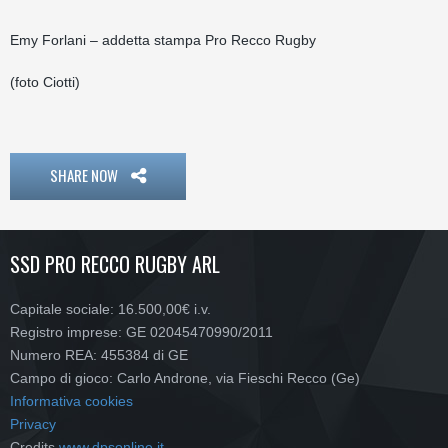
Emy Forlani – addetta stampa Pro Recco Rugby
(foto Ciotti)
SHARE NOW
SSD PRO RECCO RUGBY ARL
Capitale sociale: 16.500,00€ i.v.
Registro imprese: GE 02045470990/2011
Numero REA: 455384 di GE
Campo di gioco: Carlo Androne, via Fieschi Recco (Ge)
Informativa cookies
Privacy
Credits
www.dpsonline.it