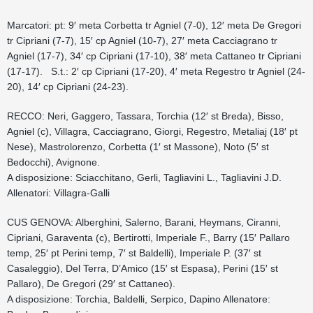
Marcatori: pt: 9′ meta Corbetta tr Agniel (7-0), 12′ meta De Gregori
tr Cipriani (7-7), 15′ cp Agniel (10-7), 27′ meta Cacciagrano tr
Agniel (17-7), 34′ cp Cipriani (17-10), 38′ meta Cattaneo tr Cipriani
(17-17). S.t.: 2′ cp Cipriani (17-20), 4′ meta Regestro tr Agniel (24-
20), 14′ cp Cipriani (24-23).
RECCO: Neri, Gaggero, Tassara, Torchia (12′ st Breda), Bisso,
Agniel (c), Villagra, Cacciagrano, Giorgi, Regestro, Metaliaj (18′ pt
Nese), Mastrolorenzo, Corbetta (1′ st Massone), Noto (5′ st
Bedocchi), Avignone.
A disposizione: Sciacchitano, Gerli, Tagliavini L., Tagliavini J.D.
Allenatori: Villagra-Galli
CUS GENOVA: Alberghini, Salerno, Barani, Heymans, Ciranni,
Cipriani, Garaventa (c), Bertirotti, Imperiale F., Barry (15′ Pallaro
temp, 25′ pt Perini temp, 7′ st Baldelli), Imperiale P. (37′ st
Casaleggio), Del Terra, D’Amico (15′ st Espasa), Perini (15′ st
Pallaro), De Gregori (29′ st Cattaneo).
A disposizione: Torchia, Baldelli, Serpico, Dapino Allenatore: