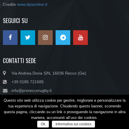
Credits
www.dpsonline.it
SEGUICI SU
CONTATTI SEDE
Via Andrea Doria S/N, 16036 Recco (Ge)
+39 0185 721685
info@proreccorugby.it
Questo sito web utilizza cookie per gestire, migliorare e personalizzare la
tua esperienza di navigazione. Chiudendo questo banner, scorrendo
Copyright © SSD PRO RECCO RUGBY ARL - P.IVA/C.F. 02045470990
questa pagina, cliccando su un link o proseguendo la navigazione in altra
maniera, acconsenti all’uso dei cookies.
HOME
NEWS
CONTATTI
SPONSOR
NEWSLETTER
Ok
Informativa sui cookies