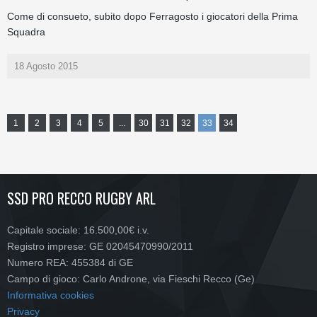
Come di consueto, subito dopo Ferragosto i giocatori della Prima
Squadra
18 Agosto 2015
1
2
3
4
5
...
30
31
32
33
34
SSD PRO RECCO RUGBY ARL
Capitale sociale: 16.500,00€ i.v.
Registro imprese: GE 02045470990/2011
Numero REA: 455384 di GE
Campo di gioco: Carlo Androne, via Fieschi Recco (Ge)
Informativa cookies
Privacy