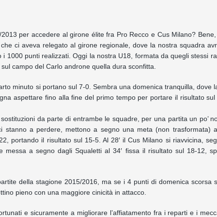
/2013 per accedere al girone élite fra Pro Recco e Cus Milano? Bene, 
, che ci aveva relegato al girone regionale, dove la nostra squadra av
000 punti realizzati. Oggi la nostra U18, formata da quegli stessi ra
 sul campo del Carlo androne quella dura sconfitta.
uarto minuto si portano sul 7-0. Sembra una domenica tranquilla, dove l
na aspettare fino alla fine del primo tempo per portare il risultato sul
sostituzioni da parte di entrambe le squadre, per una partita un po’ n
n ci stanno a perdere, mettono a segno una meta (non trasformata) a
, portando il risultato sul 15-5. Al 28′ il Cus Milano si riavvicina, se
messa a segno dagli Squaletti al 34′ fissa il risultato sul 18-12, 
artite della stagione 2015/2016, ma se i 4 punti di domenica scorsa s
ttino pieno con una maggiore cinicità in attacco.
rtunati e sicuramente a migliorare l’affiatamento fra i reparti e i mecc