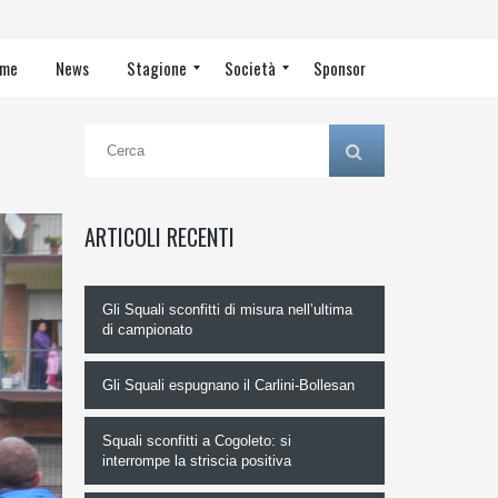
me
News
Stagione
Società
Sponsor
Campionato U16 2015/16
Campionato U18 2015/16
Campionato Cadetta 2015/16
Classifica Serie A 1^ Fase
Calendario Serie A 1^ Fase
Team
Classifica Serie A – 1^ Fase – Girone 1 2017/18
Campionato U16 2016/17
Classifica Serie A 2^ Fase
Campionato U18 2016/17
Campionato U16 2018/19
Calendario Serie A 17/18 – 1^ Fase – Girone 1
Campionato U18 2018/19
Calendario Serie A 2^ Fase
Campionato Cadetta 2016/17
Campionato Cadetta 2018/19
Calendario Serie A – Play Off
Calendario Serie A – 2^ Fase – Girone 1
Classifica Serie A – Fase 2 – Poule 3 2017/18
Gallery
Team
Classifica Serie A 18/19 – Girone 1
Calendario Serie A – Finale Nazionale
Team
Classifica Serie A 19/20 – Girone 1
Calendario Serie A – 1^ Fase – Girone 1
Team
Calendario Serie A 17/18 – Fase 2 – Poule 3
Classifica Serie A 21/22 – Girone 1
Team
Calendario Serie A 18/19 – Girone 1
Classifica Serie A 22/23 – Girone 1
Calendario Serie A 19/20 – Girone 1
Team
Classifica Serie B 23/24 – Girone 1
Calendario Serie A 21/22 – Girone 1
2015/16
Team
2016/17
Calendario Serie A 22/23 – Girone 1
Classifica Serie B 24/25 – Girone 1
2017/18
2018/19
Calendario Serie B 23/24 – Girone 1
2019/20
2021/22
Calendario Serie B 24/25 – Girone 1
2022/23
2023/24
2024/25
Stagioni precedenti
Team U8/U6
Team
Team U10
Calendario Serie C 25/26
Team U12
Team U14
Classifica Serie C 25/26
Team U16
Team U18
Serie C
Storia
Contatti
Codice Etico
Staff tecnico
Organigramma
ARTICOLI RECENTI
Gli Squali sconfitti di misura nell’ultima
di campionato
Gli Squali espugnano il Carlini-Bollesan
Squali sconfitti a Cogoleto: si
interrompe la striscia positiva