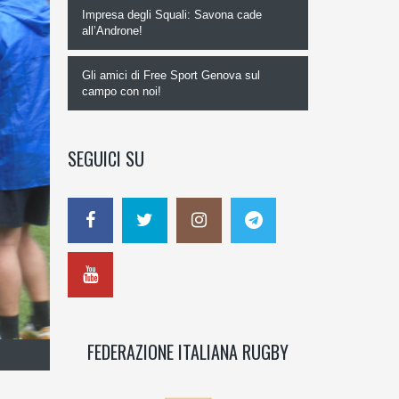
Impresa degli Squali: Savona cade
all’Androne!
Gli amici di Free Sport Genova sul
campo con noi!
SEGUICI SU
FEDERAZIONE ITALIANA RUGBY