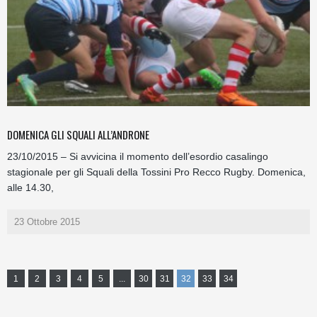
DOMENICA GLI SQUALI ALL’ANDRONE
23/10/2015 – Si avvicina il momento dell’esordio casalingo
stagionale per gli Squali della Tossini Pro Recco Rugby. Domenica,
alle 14.30,
23 Ottobre 2015
1
2
3
4
5
...
30
31
32
33
34