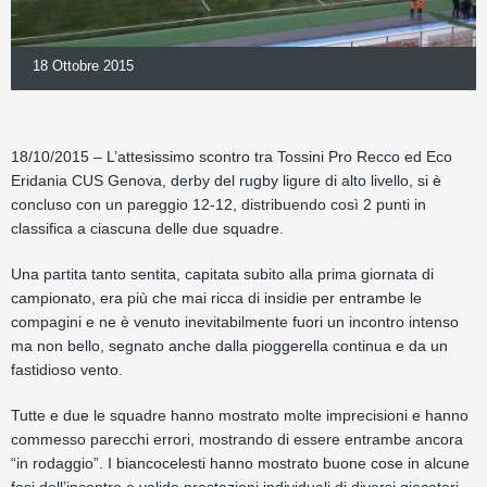
18 Ottobre 2015
18/10/2015 – L’attesissimo scontro tra Tossini Pro Recco ed Eco
Eridania CUS Genova, derby del rugby ligure di alto livello, si è
concluso con un pareggio 12-12, distribuendo così 2 punti in
classifica a ciascuna delle due squadre.
Una partita tanto sentita, capitata subito alla prima giornata di
campionato, era più che mai ricca di insidie per entrambe le
compagini e ne è venuto inevitabilmente fuori un incontro intenso
ma non bello, segnato anche dalla pioggerella continua e da un
fastidioso vento.
Tutte e due le squadre hanno mostrato molte imprecisioni e hanno
commesso parecchi errori, mostrando di essere entrambe ancora
“in rodaggio”. I biancocelesti hanno mostrato buone cose in alcune
fasi dell’incontro e valide prestazioni individuali di diversi giocatori,