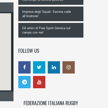
Impresa degli Squali: Savona cade
all’Androne!
Gli amici di Free Sport Genova sul
campo con noi!
FOLLOW US
FEDERAZIONE ITALIANA RUGBY