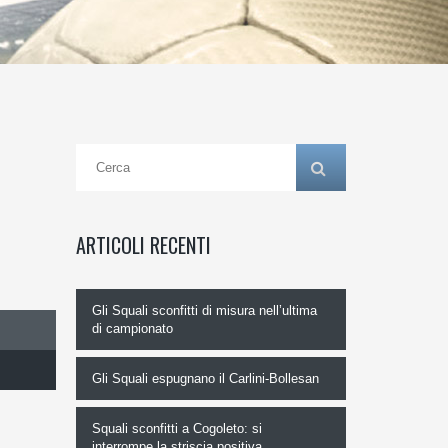
ARTICOLI RECENTI
Gli Squali sconfitti di misura nell’ultima
di campionato
Gli Squali espugnano il Carlini-Bollesan
Squali sconfitti a Cogoleto: si
interrompe la striscia positiva