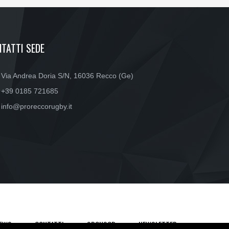
TATTI SEDE
Via Andrea Doria S/N, 16036 Recco (Ge)
+39 0185 721685
info@proreccorugby.it
EWS
CONTATTI
SPONSOR
NEWSLETTER