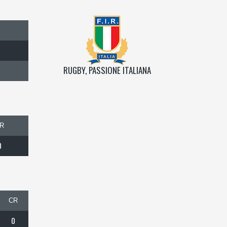
RUGBY, PASSIONE ITALIANA
R
0
CR
0