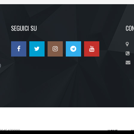
SEGUICI SU
CON
)
HOME
N
2045470990