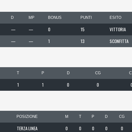
D
MP
BONUS
PUNTI
ESITO
—
—
0
15
VITTORIA
—
—
1
13
SCONFITTA
T
P
D
CG
C
1
1
0
0
POSIZIONE
M
T
P
D
CG
TERZA LINEA
0
0
0
0
0