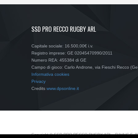
SSD PRO RECCO RUGBY ARL
Capitale sociale: 16.500,00€ i.v.
Registro imprese: GE 02045470990/2011
Numero REA: 455384 di GE
Campo di gioco: Carlo Androne, via Fieschi Recco (Ge
Informativa cookies
Privacy
Credits
www.dpsonline.it
Copyright © SSD PRO RECCO RUGBY ARL - P.IVA/C.F. 0