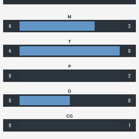
M
6
2
T
4
0
P
0
2
D
0
0
CG
0
1