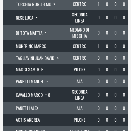
CENTRO
1
0
0
0
TORCHIA GUGLIELMO
SECONDA
0
0
0
0
NESE LUCA
LINEA
MEDIANO DI
0
0
0
0
DI TOTA MATTIA
MISCHIA
MONFRINO MARCO
CENTRO
1
0
0
0
CENTRO
0
0
0
0
TAGLIAVINI JUAN DAVID
MAGGI SAMUELE
PILONE
0
0
0
0
ALA
0
0
0
0
PANETTI MANUEL
SECONDA
0
0
0
0
CAVALLO MARCO
8
LINEA
PANETTI ALEX
ALA
0
0
0
0
ACTIS ANDREA
PILONE
0
0
0
0