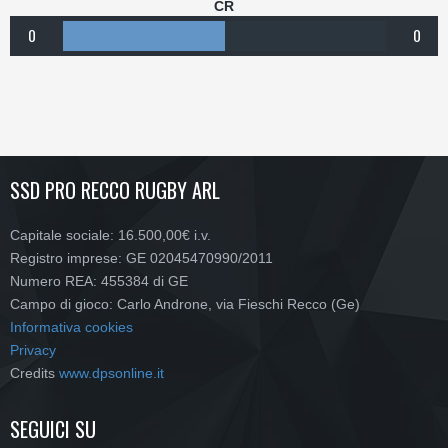
CR
0
0
SSD PRO RECCO RUGBY ARL
Capitale sociale: 16.500,00€ i.v.
Registro imprese: GE 02045470990/2011
Numero REA: 455384 di GE
Campo di gioco: Carlo Androne, via Fieschi Recco (Ge)
Informativa cookies
Privacy
Credits
www.dpsonline.it
SEGUICI SU