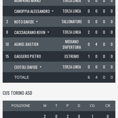
MONFRINO MIRKO
TERZA LINEA
0
0
0
0
TERZA LINEA
0
0
0
0
CANOPPIA ALESSANDRO
2
TALLONATORE
0
0
0
0
NOTO DAVIDE
8
TERZA LINEA
2
0
0
0
CACCIAGRANO KEVIN
MEDIANO
10
AGNIEL BASTIEN
0
4
0
0
D'APERTURA
15
GAGGERO PIETRO
ESTREMO
1
0
0
0
TERZA LINEA
0
0
0
0
CIOTOLI DAVIDE
TOTALE
6
4
0
0
CUS TORINO ASD
POSIZIONE
M
T
P
D
CG
CR
2
0
2
0
1
0