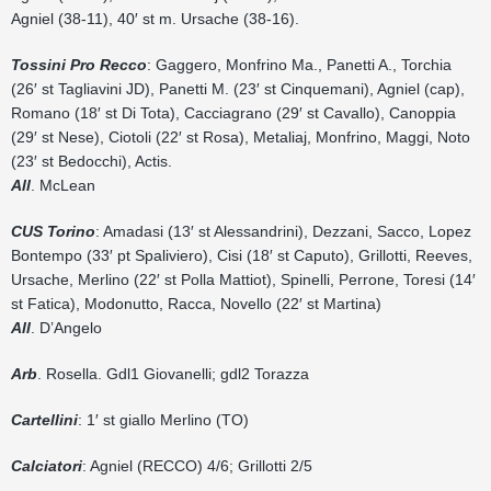
Agniel (38-11), 40′ st m. Ursache (38-16).
Tossini Pro Recco
: Gaggero, Monfrino Ma., Panetti A., Torchia
(26′ st Tagliavini JD), Panetti M. (23′ st Cinquemani), Agniel (cap),
Romano (18′ st Di Tota), Cacciagrano (29′ st Cavallo), Canoppia
(29′ st Nese), Ciotoli (22′ st Rosa), Metaliaj, Monfrino, Maggi, Noto
(23′ st Bedocchi), Actis.
All
. McLean
CUS Torino
: Amadasi (13′ st Alessandrini), Dezzani, Sacco, Lopez
Bontempo (33′ pt Spaliviero), Cisi (18′ st Caputo), Grillotti, Reeves,
Ursache, Merlino (22′ st Polla Mattiot), Spinelli, Perrone, Toresi (14′
st Fatica), Modonutto, Racca, Novello (22′ st Martina)
All
. D’Angelo
Arb
. Rosella. Gdl1 Giovanelli; gdl2 Torazza
Cartellini
: 1′ st giallo Merlino (TO)
Calciatori
: Agniel (RECCO) 4/6; Grillotti 2/5