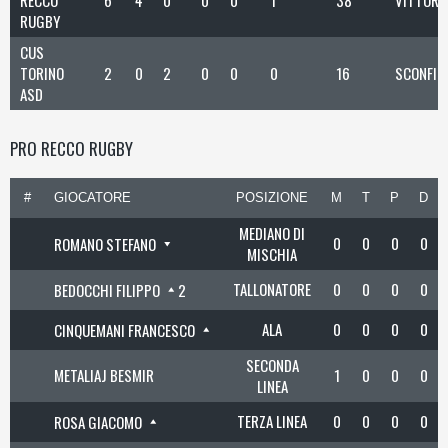
RECCO
6
4
0
0
0
1
38
VITTORI
RUGBY
CUS
TORINO
2
0
2
0
0
0
16
SCONFIT
ASD
PRO RECCO RUGBY
#
GIOCATORE
POSIZIONE
M
T
P
D
MEDIANO DI
0
0
0
0
ROMANO STEFANO
MISCHIA
TALLONATORE
0
0
0
0
BEDOCCHI FILIPPO
2
ALA
0
0
0
0
CINQUEMANI FRANCESCO
SECONDA
METALIAJ BESMIR
1
0
0
0
LINEA
TERZA LINEA
0
0
0
0
ROSA GIACOMO