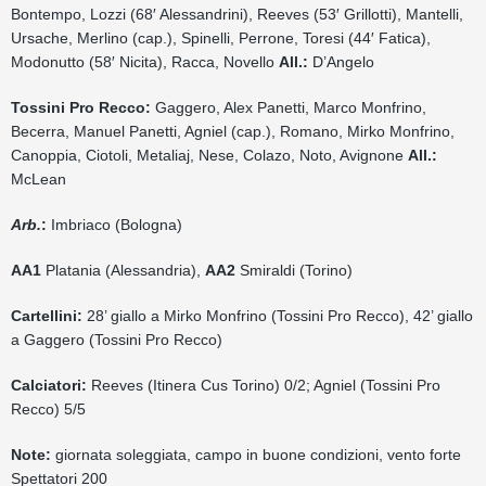
Bontempo, Lozzi (68′ Alessandrini), Reeves (53′ Grillotti), Mantelli,
Ursache, Merlino (cap.), Spinelli, Perrone, Toresi (44′ Fatica),
Modonutto (58′ Nicita), Racca, Novello
All.
:
D’Angelo
Tossini Pro Recco
:
Gaggero, Alex Panetti, Marco Monfrino,
Becerra, Manuel Panetti, Agniel (cap.), Romano, Mirko Monfrino,
Canoppia, Ciotoli, Metaliaj, Nese, Colazo, Noto, Avignone
All.
:
McLean
Arb.
:
Imbriaco (Bologna)
AA1
Platania (Alessandria),
AA2
Smiraldi (Torino)
Cartellini:
28’ giallo a Mirko Monfrino (Tossini Pro Recco), 42’ giallo
a Gaggero (Tossini Pro Recco)
Calciatori:
Reeves (Itinera Cus Torino) 0/2; Agniel (Tossini Pro
Recco) 5/5
Note:
giornata soleggiata, campo in buone condizioni, vento forte
Spettatori 200