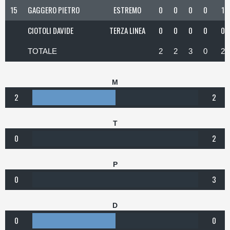
15
GAGGERO PIETRO
ESTREMO
0
0
0
0
1
CIOTOLI DAVIDE
TERZA LINEA
0
0
0
0
0
TOTALE
2
2
3
0
2
M
2
2
T
0
2
P
0
3
D
0
0