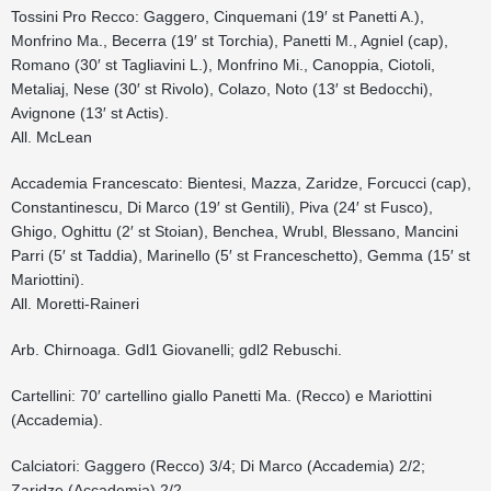
Tossini Pro Recco: Gaggero, Cinquemani (19′ st Panetti A.),
Monfrino Ma., Becerra (19′ st Torchia), Panetti M., Agniel (cap),
Romano (30′ st Tagliavini L.), Monfrino Mi., Canoppia, Ciotoli,
Metaliaj, Nese (30′ st Rivolo), Colazo, Noto (13′ st Bedocchi),
Avignone (13′ st Actis).
All. McLean
Accademia Francescato: Bientesi, Mazza, Zaridze, Forcucci (cap),
Constantinescu, Di Marco (19′ st Gentili), Piva (24′ st Fusco),
Ghigo, Oghittu (2′ st Stoian), Benchea, Wrubl, Blessano, Mancini
Parri (5′ st Taddia), Marinello (5′ st Franceschetto), Gemma (15′ st
Mariottini).
All. Moretti-Raineri
Arb. Chirnoaga. Gdl1 Giovanelli; gdl2 Rebuschi.
Cartellini: 70′ cartellino giallo Panetti Ma. (Recco) e Mariottini
(Accademia).
Calciatori: Gaggero (Recco) 3/4; Di Marco (Accademia) 2/2;
Zaridze (Accademia) 2/2.