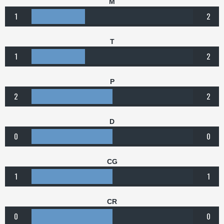
M
1
2
T
1
2
P
2
2
D
0
0
CG
1
1
CR
0
0