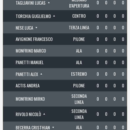
0
0
0
0
TAGLIAVINI LUCAS
D'APERTURA
CENTRO
0
0
0
0
TORCHIA GUGLIELMO
TERZA LINEA
0
0
0
0
NESE LUCA
AVIGNONE FRANCESCO
PILONE
0
0
0
0
MONFRINO MARCO
ALA
0
0
0
0
PANETTI MANUEL
ALA
0
0
0
0
ESTREMO
0
0
0
0
PANETTI ALEX
ACTIS ANDREA
PILONE
0
0
0
0
SECONDA
MONFRINO MIRKO
0
0
0
0
LINEA
SECONDA
0
0
0
0
RIVOLO NICOLÒ
LINEA
ALA
0
0
0
0
BECERRA CRISTHIAN