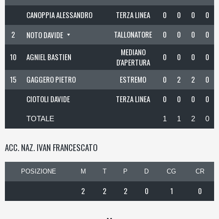
CANOPPIA ALESSANDRO
TERZA LINEA
0
0
0
0
2
TALLONATORE
0
0
0
0
NOTO DAVIDE
MEDIANO
10
AGNIEL BASTIEN
0
0
0
0
D'APERTURA
15
GAGGERO PIETRO
ESTREMO
0
2
2
0
CIOTOLI DAVIDE
TERZA LINEA
0
0
0
0
TOTALE
1
1
2
0
ACC. NAZ. IVAN FRANCESCATO
POSIZIONE
M
T
P
D
CG
CR
2
2
2
0
1
0