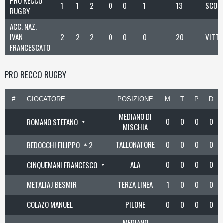
PRO RECCO
1
1
2
0
0
1
13
SCONF
RUGBY
ACC. NAZ.
IVAN
2
2
2
0
0
0
20
VITTO
FRANCESCATO
PRO RECCO RUGBY
#
GIOCATORE
POSIZIONE
M
T
P
D
MEDIANO DI
0
0
0
0
ROMANO STEFANO
MISCHIA
TALLONATORE
0
0
0
0
BEDOCCHI FILIPPO
2
ALA
0
0
0
0
CINQUEMANI FRANCESCO
METALIAJ BESMIR
TERZA LINEA
1
0
0
0
COLAZO MANUEL
PILONE
0
0
0
0
MEDIANO