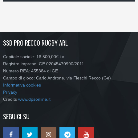
SSD PRO RECCO RUGBY ARL
Capitale sociale: 16.500,00€ i.v.
Registro imprese: GE 02045470990/2011
Numero REA: 455384 di GE
Campo di gioco: Carlo Androne, via Fieschi Recco (Ge)
Informativa cookies
Privacy
Credits
www.dpsonline.it
SEGUICI SU