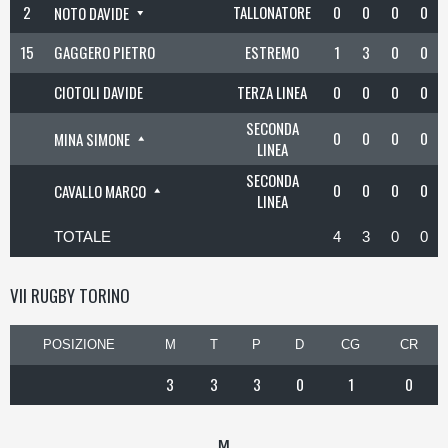
2
TALLONATORE
0
0
0
0
NOTO DAVIDE
15
GAGGERO PIETRO
ESTREMO
1
3
0
0
CIOTOLI DAVIDE
TERZA LINEA
0
0
0
0
SECONDA
0
0
0
0
MINA SIMONE
LINEA
SECONDA
0
0
0
0
CAVALLO MARCO
LINEA
TOTALE
4
3
0
0
VII RUGBY TORINO
POSIZIONE
M
T
P
D
CG
CR
3
3
3
0
1
0
M