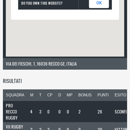
DO YOU OWN THIS WEBSITE?
OK
VIA DEI FIESCHI, 1, 16036 RECCO GE, ITALIA
RISULTATI
SQUADRA
M
T
CP
D
MP
BONUS
PUNTI
ESITO
PRO
RECCO
4
3
0
0
0
2
26
SCONFIT
RUGBY
VII RUGBY
3
3
3
0
0
0
30
VITTORI