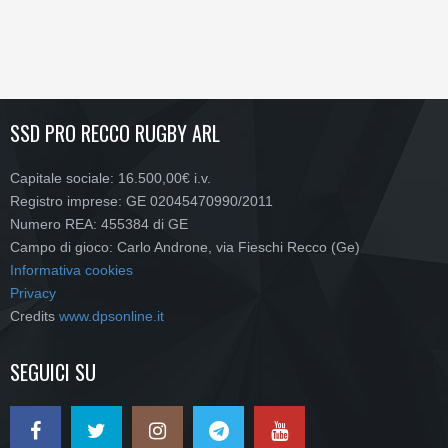
SSD PRO RECCO RUGBY ARL
Capitale sociale: 16.500,00€ i.v.
Registro imprese: GE 02045470990/2011
Numero REA: 455384 di GE
Campo di gioco: Carlo Androne, via Fieschi Recco (Ge)
Informativa cookies
Privacy
Credits
www.dpsonline.it
SEGUICI SU