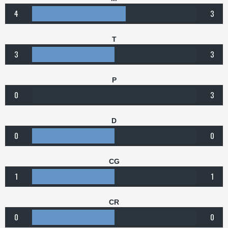
4
3
T
3
3
P
0
3
D
0
0
CG
1
1
CR
0
0