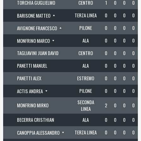
TORCHIA GUGLIELMO
CENTRO
1
0
0
0
TERZA LINEA
0
0
0
0
BARISONE MATTEO
PILONE
0
0
0
0
AVIGNONE FRANCESCO
ALA
0
0
0
0
MONFRINO MARCO
TAGLIAVINI JUAN DAVID
CENTRO
0
0
0
0
PANETTI MANUEL
ALA
0
0
0
0
PANETTI ALEX
ESTREMO
0
0
0
0
PILONE
0
0
0
0
ACTIS ANDREA
SECONDA
MONFRINO MIRKO
2
0
0
0
LINEA
BECERRA CRISTHIAN
ALA
0
0
0
0
TERZA LINEA
0
0
0
0
CANOPPIA ALESSANDRO