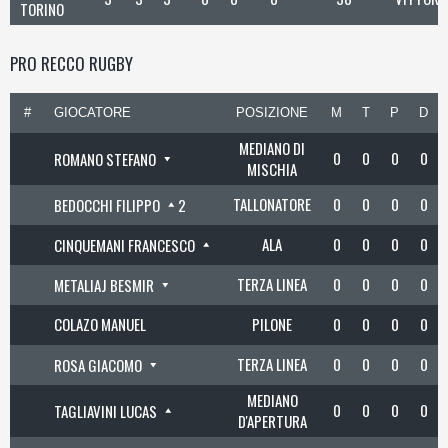
TORINO
PRO RECCO RUGBY
#
GIOCATORE
POSIZIONE
M
T
P
D
MEDIANO DI
0
0
0
0
ROMANO STEFANO
MISCHIA
TALLONATORE
0
0
0
0
BEDOCCHI FILIPPO
2
ALA
0
0
0
0
CINQUEMANI FRANCESCO
TERZA LINEA
0
0
0
0
METALIAJ BESMIR
COLAZO MANUEL
PILONE
0
0
0
0
TERZA LINEA
0
0
0
0
ROSA GIACOMO
MEDIANO
0
0
0
0
TAGLIAVINI LUCAS
D'APERTURA