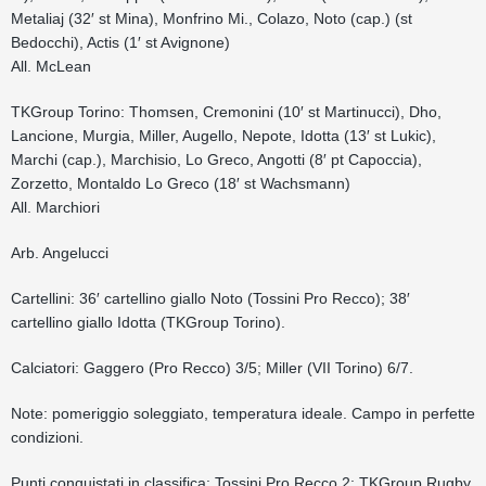
Metaliaj (32′ st Mina), Monfrino Mi., Colazo, Noto (cap.) (st
Bedocchi), Actis (1′ st Avignone)
All. McLean
TKGroup Torino: Thomsen, Cremonini (10′ st Martinucci), Dho,
Lancione, Murgia, Miller, Augello, Nepote, Idotta (13′ st Lukic),
Marchi (cap.), Marchisio, Lo Greco, Angotti (8′ pt Capoccia),
Zorzetto, Montaldo Lo Greco (18′ st Wachsmann)
All. Marchiori
Arb. Angelucci
Cartellini: 36′ cartellino giallo Noto (Tossini Pro Recco); 38′
cartellino giallo Idotta (TKGroup Torino).
Calciatori: Gaggero (Pro Recco) 3/5; Miller (VII Torino) 6/7.
Note: pomeriggio soleggiato, temperatura ideale. Campo in perfette
condizioni.
Punti conquistati in classifica: Tossini Pro Recco 2; TKGroup Rugby