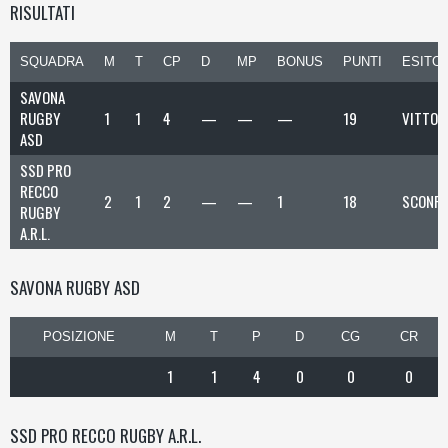
RISULTATI
SQUADRA
M
T
CP
D
MP
BONUS
PUNTI
ESITO
SAVONA
RUGBY
1
1
4
—
—
—
19
VITTOR
ASD
SSD PRO
RECCO
2
1
2
—
—
1
18
SCONFI
RUGBY
A.R.L.
SAVONA RUGBY ASD
POSIZIONE
M
T
P
D
CG
CR
1
1
4
0
0
0
SSD PRO RECCO RUGBY A.R.L.