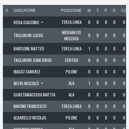
#
GIOCATORE
POSIZIONE
M
T
P
D
CG
TERZA LINEA
0
0
0
0
0
ROSA GIACOMO
MEDIANO DI
TAGLIAVINI LUCAS
0
0
0
0
0
MISCHIA
BARISONE MATTEO
TERZA LINEA
1
0
0
0
0
TAGLIAVINI JUAN DAVID
CENTRO
0
0
0
0
0
MAGGI SAMUELE
PILONE
0
0
0
0
0
ALA
1
0
0
0
0
MITRI NICCOLÒ
GUASTAMACCHIA MATTIA
ALA
0
0
0
0
0
NAVONE FRANCESCO
TERZA LINEA
0
0
0
0
0
ALBARELLO NICOLAS
PILONE
0
0
0
0
0