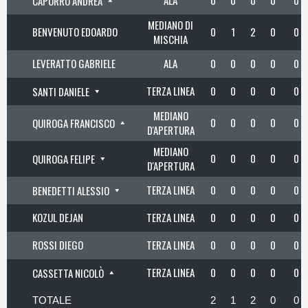
ALA
0
0
0
0
0
CAPURRO ANDREA
MEDIANO DI
BENVENUTO EDOARDO
0
1
2
0
0
MISCHIA
LEVERATTO GABRIELE
ALA
0
0
0
0
0
TERZA LINEA
0
0
0
0
0
SANTI DANIELE
MEDIANO
0
0
0
0
0
QUIROGA FRANCISCO
D'APERTURA
MEDIANO
0
0
0
0
0
QUIROGA FELIPE
D'APERTURA
TERZA LINEA
0
0
0
0
0
BENEDETTI ALESSIO
KOZUL DEJAN
TERZA LINEA
0
0
0
0
0
ROSSI DIEGO
TERZA LINEA
0
0
0
0
0
TERZA LINEA
0
0
0
0
0
CASSETTA NICOLÒ
TOTALE
2
1
2
0
0