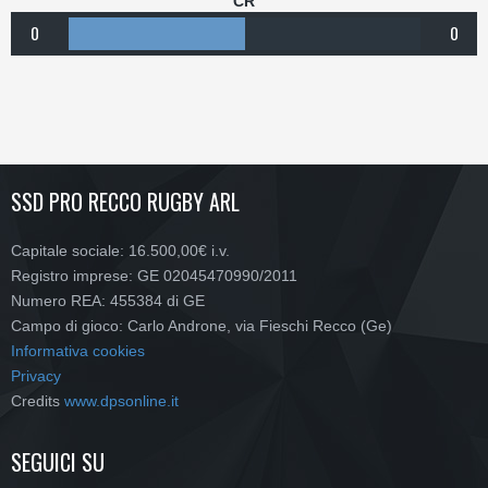
CR
0
0
SSD PRO RECCO RUGBY ARL
Capitale sociale: 16.500,00€ i.v.
Registro imprese: GE 02045470990/2011
Numero REA: 455384 di GE
Campo di gioco: Carlo Androne, via Fieschi Recco (Ge)
Informativa cookies
Privacy
Credits
www.dpsonline.it
SEGUICI SU