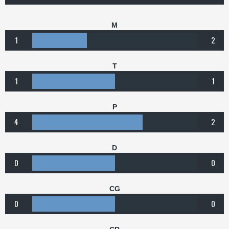
M
1
2
T
1
1
P
4
2
D
0
0
CG
0
0