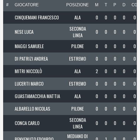
#
GIOCATORE
POSIZIONE
M
T
P
D
CG
CINQUEMANI FRANCESCO
ALA
0
0
0
0
0
SECONDA
NESE LUCA
0
0
0
0
0
LINEA
MAGGI SAMUELE
PILONE
0
0
0
0
0
DI PATRIZI ANDREA
ESTREMO
0
0
0
0
0
MITRI NICCOLÒ
ALA
2
0
0
0
0
LUCERTI MARCO
ESTREMO
0
0
0
0
0
GUASTAMACCHIA MATTIA
ALA
0
0
0
0
0
ALBARELLO NICOLAS
PILONE
0
0
0
0
0
SECONDA
CONCA CARLO
0
0
0
0
0
LINEA
MEDIANO DI
BENVENUTO EDOARDO
0
1
0
0
0