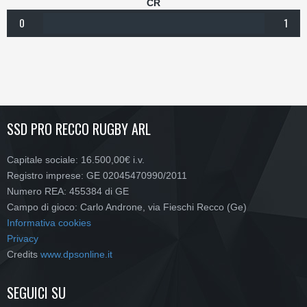
CR
0
1
SSD PRO RECCO RUGBY ARL
Capitale sociale: 16.500,00€ i.v.
Registro imprese: GE 02045470990/2011
Numero REA: 455384 di GE
Campo di gioco: Carlo Androne, via Fieschi Recco (Ge)
Informativa cookies
Privacy
Credits
www.dpsonline.it
SEGUICI SU