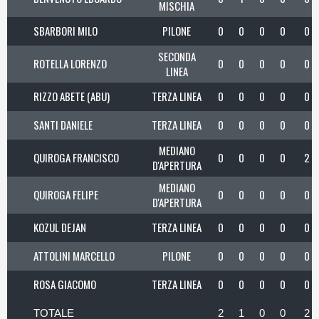
MISCHIA
SBARBORI MILO
PILONE
0
0
0
0
0
SECONDA
ROTELLA LORENZO
0
0
0
0
0
LINEA
RIZZO ABETE (ABU)
TERZA LINEA
0
0
0
0
0
SANTI DANIELE
TERZA LINEA
0
0
0
0
0
MEDIANO
QUIROGA FRANCISCO
0
0
0
0
2
D'APERTURA
MEDIANO
QUIROGA FELIPE
0
0
0
0
0
D'APERTURA
KOZUL DEJAN
TERZA LINEA
0
0
0
0
0
ATTOLINI MARCELLO
PILONE
0
0
0
0
0
ROSA GIACOMO
TERZA LINEA
0
0
0
0
0
TOTALE
2
1
0
0
2