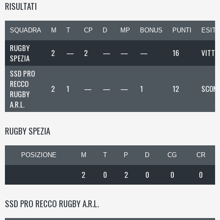
RISULTATI
SQUADRA
M
T
CP
D
MP
BONUS
PUNTI
ESIT
RUGBY
2
—
2
—
—
—
16
VITTO
SPEZIA
SSD PRO
RECCO
2
1
—
—
—
1
12
SCONF
RUGBY
A.R.L.
RUGBY SPEZIA
POSIZIONE
M
T
P
D
CG
CR
2
0
2
0
0
0
SSD PRO RECCO RUGBY A.R.L.