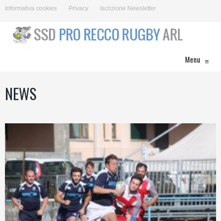
Informativa cookies
Privacy
Iscrizione Newsletter
Menu
≡
NEWS