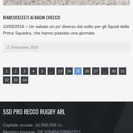
BIANCOCELESTI AI BAGNI CHECCO
10/09/2016 – Un sabato un po’ diverso dal solito per gli Squali della
Prima Squadra, che hanno passato una giornata
11 Settembre 2016
1
2
3
4
5
...
23
24
25
26
27
...
30
31
32
33
34
SSD PRO RECCO RUGBY ARL
Capitale sociale: 16.500,00€ i.v.
Registro imprese: GE 02045470990/2011