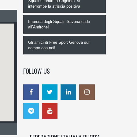
Squali sconfitti a Cogoleto: si
interrompe la striscia positiva
Impresa degli Squali: Savona cade
all’Androne!
Gli amici di Free Sport Genova sul
campo con noi!
FOLLOW US