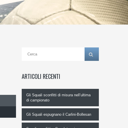
ARTICOLI RECENTI
Gli Squali sconfitti di misura nell’ultima
di campionato
Gli Squali espugnano il Carlini-Bollesan