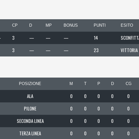
CP
D
MP
BONUS
PUNTI
ESITO
—
3
—
—
—
14
SCONFITT
3
—
—
—
23
VITTORIA
POSIZIONE
M
T
P
D
CG
ALA
0
0
0
0
0
PILONE
0
0
0
0
0
SECONDA LINEA
0
0
0
0
0
TERZA LINEA
0
0
0
0
0