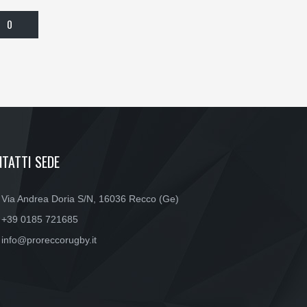
0
TATTI SEDE
Via Andrea Doria S/N, 16036 Recco (Ge)
+39 0185 721685
info@proreccorugby.it