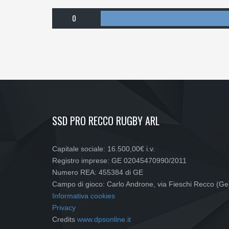
0
SSD PRO RECCO RUGBY ARL
Capitale sociale: 16.500,00€ i.v.
Registro imprese: GE 02045470990/2011
Numero REA: 455384 di GE
Campo di gioco: Carlo Androne, via Fieschi Recco (Ge
Informativa cookies
Privacy
Credits
www.dpsonline.it