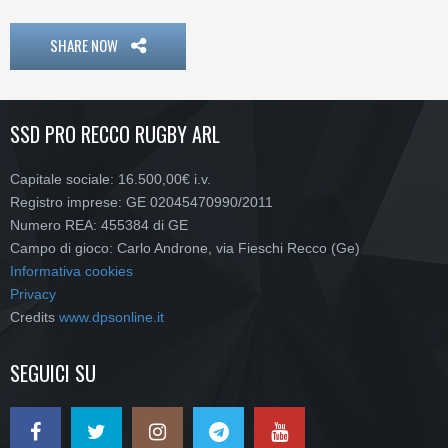
SHARE NOW
SSD PRO RECCO RUGBY ARL
Capitale sociale: 16.500,00€ i.v.
Registro imprese: GE 02045470990/2011
Numero REA: 455384 di GE
Campo di gioco: Carlo Androne, via Fieschi Recco (Ge)
Informativa cookies
Privacy
Credits
www.dpsonline.it
SEGUICI SU