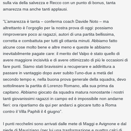
sulla via della salvezza e Recco con un punto di bonus, tanta
amarezza ma anche tanti applausi.
“L’amarezza è tanta – conferma coach Davide Noto – ma
altrettanto è l’orgoglio per la nostra prova di oggi: possiamo
rimproverare poco ai ragazzi, autori di una partita bellissima,
corretta e combattuta per tutti gli ottanta minuti. Abbiamo fatto
alcune cose molto bene e altre meno e queste le abbiamo
inevitabilmente pagate care: il merito del Valpo è stato quello di
avere maggiore incisività e di avere ottimizzato di più le occasioni di
fare punti. Siamo stati bravissimi a recuperare e addirittura a
passare in vantaggio dopo aver subito l’uno-due a metà del
secondo tempo e, nella buona prova generale della squadra, devo
sottolineare la partita di Lorenzo Romano, alla sua prima da
capitano. Abbiamo giocato da squadra matura nonostante i nostri
tanti giovanissimi ragazzi in campo ed è impossibile non andarne
fieri: ora ripartiamo da qui per andarci a giocare tutto a Roma
contro il Villa Paphili il 4 giugno”.
I punti recchelini sono arrivati dalle mete di Maggi e Avignone e dal
piede di Mauriziano (per lui una trasformazione e quattro calci di