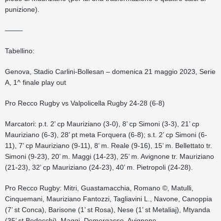
punizione).
——–
Tabellino:
Genova, Stadio Carlini-Bollesan – domenica 21 maggio 2023, Serie
A, 1^ finale play out
Pro Recco Rugby vs Valpolicella Rugby 24-28 (6-8)
Marcatori: p.t. 2’ cp Mauriziano (3-0), 8’ cp Simoni (3-3), 21’ cp
Mauriziano (6-3), 28’ pt meta Forquera (6-8); s.t. 2’ cp Simoni (6-
11), 7’ cp Mauriziano (9-11), 8’ m. Reale (9-16), 15’ m. Bellettato tr.
Simoni (9-23), 20’ m. Maggi (14-23), 25’ m. Avignone tr. Mauriziano
(21-23), 32’ cp Mauriziano (24-23), 40’ m. Pietropoli (24-28).
Pro Recco Rugby: Mitri, Guastamacchia, Romano ©, Matulli,
Cinquemani, Mauriziano Fantozzi, Tagliavini L., Navone, Canoppia
(7’ st Conca), Barisone (1’ st Rosa), Nese (1’ st Metaliaj), Mtyanda
(35’ st Bedocchi), Maggi, Demergasso, Avignone.