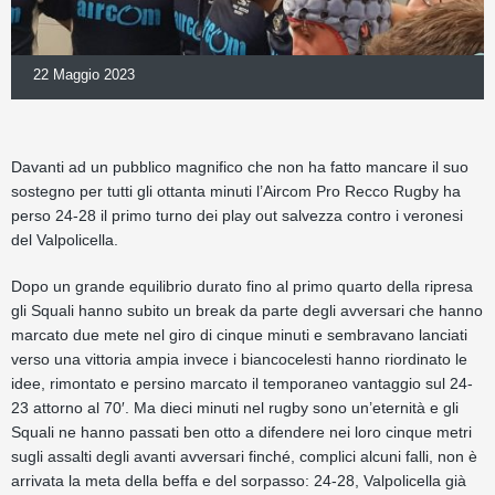
22 Maggio 2023
Davanti ad un pubblico magnifico che non ha fatto mancare il suo
sostegno per tutti gli ottanta minuti l’Aircom Pro Recco Rugby ha
perso 24-28 il primo turno dei play out salvezza contro i veronesi
del Valpolicella.
Dopo un grande equilibrio durato fino al primo quarto della ripresa
gli Squali hanno subito un break da parte degli avversari che hanno
marcato due mete nel giro di cinque minuti e sembravano lanciati
verso una vittoria ampia invece i biancocelesti hanno riordinato le
idee, rimontato e persino marcato il temporaneo vantaggio sul 24-
23 attorno al 70′. Ma dieci minuti nel rugby sono un’eternità e gli
Squali ne hanno passati ben otto a difendere nei loro cinque metri
sugli assalti degli avanti avversari finché, complici alcuni falli, non è
arrivata la meta della beffa e del sorpasso: 24-28, Valpolicella già