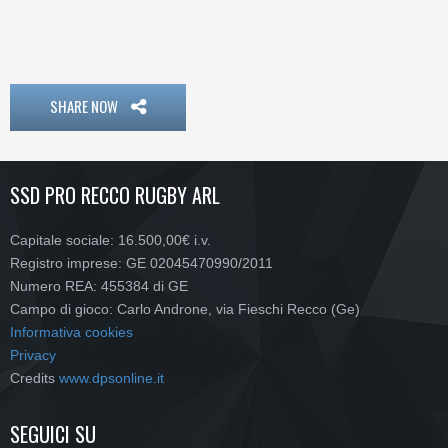
SHARE NOW
SSD PRO RECCO RUGBY ARL
Capitale sociale: 16.500,00€ i.v.
Registro imprese: GE 02045470990/2011
Numero REA: 455384 di GE
Campo di gioco: Carlo Androne, via Fieschi Recco (Ge)
Informativa cookies
Privacy
Credits
www.dpsonline.it
SEGUICI SU