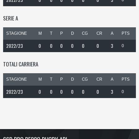
SERIE A
STAGIONE
M
T
P
D
CG
CR
A
PTS
2022/23
0
0
0
0
0
0
3
0
TOTALI CARRIERA
STAGIONE
M
T
P
D
CG
CR
A
PTS
2022/23
0
0
0
0
0
0
3
0