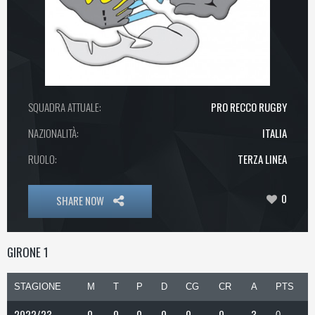
SQUADRA ATTUALE:
PRO RECCO RUGBY
NAZIONALITÀ:
ITALIA
RUOLO:
TERZA LINEA
0
SHARE NOW
GIRONE 1
STAGIONE
M
T
P
D
CG
CR
A
PTS
2022/23
0
0
0
0
0
0
3
0