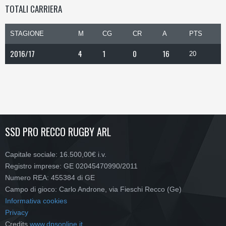
TOTALI CARRIERA
STAGIONE
M
CG
CR
A
PTS
2016/17
4
1
0
16
20
SSD PRO RECCO RUGBY ARL
Capitale sociale: 16.500,00€ i.v.
Registro imprese: GE 02045470990/2011
Numero REA: 455384 di GE
Campo di gioco: Carlo Androne, via Fieschi Recco (Ge)
Informativa cookies
Privacy
Credits
www.dpsonline.it