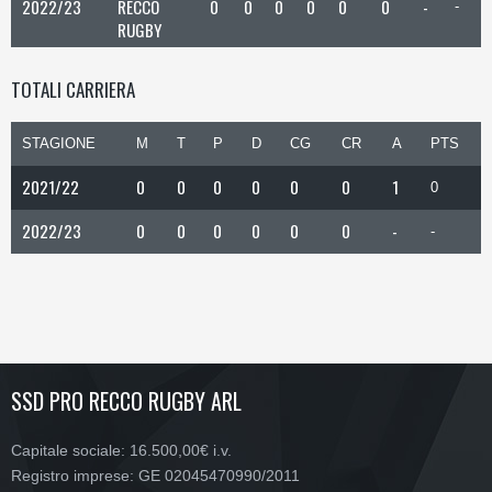
2022/23
RECCO
0
0
0
0
0
0
-
-
RUGBY
TOTALI CARRIERA
STAGIONE
M
T
P
D
CG
CR
A
PTS
2021/22
0
0
0
0
0
0
1
0
2022/23
0
0
0
0
0
0
-
-
SSD PRO RECCO RUGBY ARL
Capitale sociale: 16.500,00€ i.v.
Registro imprese: GE 02045470990/2011